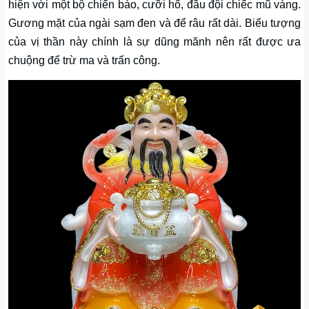
hiện với một bộ chiến bào, cưỡi hổ, đầu đội chiếc mũ vàng.
Gương mặt của ngài sạm đen và để râu rất dài. Biểu tượng
của vị thần này chính là sự dũng mãnh nên rất được ưa
chuộng để trừ ma và trấn công.