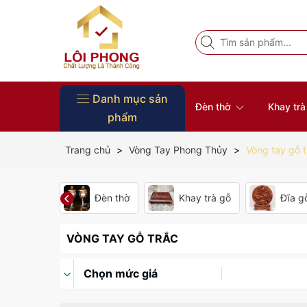
Danh mục sản
Đèn thờ
Khay tr
phẩm
Vòng Tay Phong Thủy
Đồ Thờ
Nội Thất
Tượng Phật
Bàn thờ
Khung ảnh thờ
Đôn gỗ
Đĩa gỗ trang trí
Khay trà gỗ
Đèn thờ
Trang chủ
Vòng Tay Phong Thủy
Vòng tay gỗ t
Đèn thờ
Khay trà gỗ
Đĩa gỗ
VÒNG TAY GỖ TRẮC
Chọn mức giá