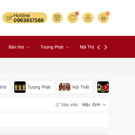
0
Hotline
0963937586
Bàn thờ
Tượng Phật
Nội Thất
Đồ Thờ
thờ
Tượng Phật
Nội Thất
Đồ Thờ
Sắp xếp:
Mặc định