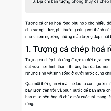
6. Địa chỉ bán tượng phong thuỷ cá chép
Tượng cá chép hoá rồng phù hợp cho nhiều đố
cho sự nghị lực, phi thường cùng với thành cô
như chiêm ngưỡng những mẫu tượng đẹp nhất bạ
1. Tượng cá chép hoá r
Tượng cá chép hoá rồng được ra đời dựa theo t
đất vừa mới hình thành thì ông trời đã tạo nên 
Những sinh vật sinh sống ở dưới nước cũng chính
Qua một thời gian vì mải mê tạo ra con người mà
bay lượn trên trời và phun nước để ban mưa ch
ban mưa nên ông tổ chức một cuộc thi mang tên 
rồng.