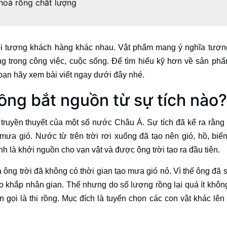
 hoá rồng chất lượng
i tượng khách hàng khác nhau. Vật phẩm mang ý nghĩa tượn
ng trong công việc, cuộc sống. Để tìm hiểu kỹ hơn về sản ph
n hãy xem bài viết ngay dưới đây nhé.
ồng bắt nguồn từ sự tích nào?
ruyền thuyết của một số nước Châu Á. Sự tích đã kể ra rằng k
mưa gió. Nước từ trên trời rơi xuống đã tạo nên gió, hồ, biển
 là khởi nguồn cho vạn vật và được ông trời tạo ra đầu tiên.
 ông trời đã không có thời gian tạo mưa gió nỏ. Vì thế ông đã s
o khắp nhân gian. Thế nhưng do số lượng rồng lại quá ít khôn
gọi là thi rồng. Mục đích là tuyển chọn các con vật khác lên