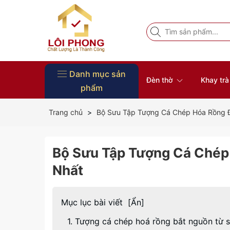
Danh mục sản
Đèn thờ
Khay tr
phẩm
Vòng Tay Phong Thủy
Đồ Thờ
Nội Thất
Tượng Phật
Bàn thờ
Khung ảnh thờ
Đôn gỗ
Đĩa gỗ trang trí
Khay trà gỗ
Đèn thờ
Trang chủ
Bộ Sưu Tập Tượng Cá Chép Hóa Rồng 
Bộ Sưu Tập Tượng Cá Chép
Nhất
Mục lục bài viết
[
Ẩn
]
1. Tượng cá chép hoá rồng bắt nguồn từ s