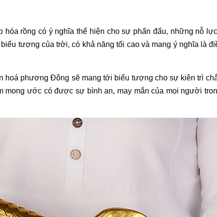
hóa rồng có ý nghĩa thể hiện cho sự phấn đấu, những nỗ lự
iểu tượng của trời, có khả năng tối cao và mang ý nghĩa là đ
 hoá phương Đông sẽ mang tới biểu tượng cho sự kiên trì ch
ắm mong ước có được sự bình an, may mắn của mọi người tro