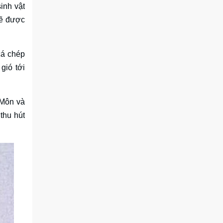
inh vật
sẽ được
cá chép
gió tới
 Môn và
thu hút