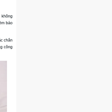
c không
iềm báo
ắc chắn
ng công