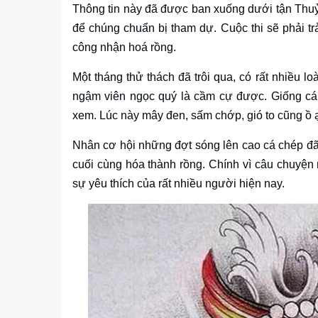
Thông tin này đã được ban xuống dưới tận Thuỷ
để chúng chuẩn bị tham dự. Cuộc thi sẽ phải tr
công nhận hoá rồng.
Một tháng thử thách đã trôi qua, có rất nhiều l
ngậm viên ngọc quý là cầm cự được. Giống cá 
xem. Lúc này mây đen, sấm chớp, gió to cũng ồ ạ
Nhân cơ hội những đợt sóng lên cao cá chép đ
cuối cùng hóa thành rồng. Chính vì câu chuyện
sự yêu thích của rất nhiều người hiện nay.