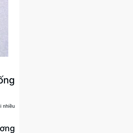
sống
i nhiều
ương