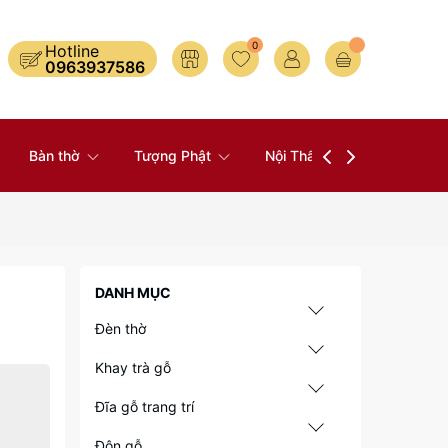
0
Hotline
0963937586
Bàn thờ
Tượng Phật
Nội Thất
Đồ Thờ
DANH MỤC
Đèn thờ
Khay trà gỗ
Đĩa gỗ trang trí
Đôn gỗ