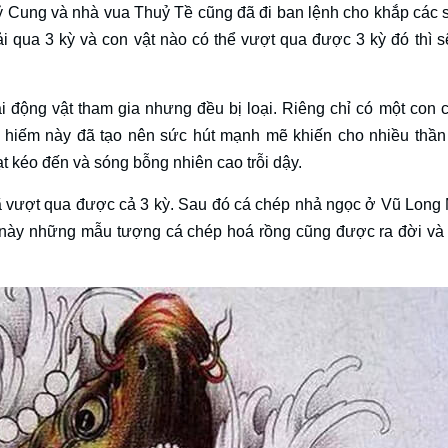
 Cung và nhà vua Thuỷ Tề cũng đã đi ban lệnh cho khắp các s
ải qua 3 kỳ và con vật nào có thể vượt qua được 3 kỳ đó thì 
oài động vật tham gia nhưng đều bị loại. Riêng chỉ có một con 
hiếm này đã tạo nên sức hút mạnh mẽ khiến cho nhiều thần 
t kéo đến và sóng bỗng nhiên cao trỗi dậy.
ã vượt qua được cả 3 kỳ. Sau đó cá chép nhả ngọc ở Vũ Long
 này những mẫu tượng cá chép hoá rồng cũng được ra đời và 