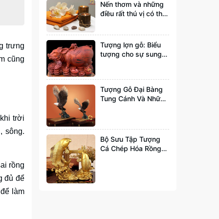
Nến thơm và những
điều rất thú vị có thể
bạn chưa biết tới
Tượng lợn gỗ: Biểu
g trưng
tượng cho sự sung
ẩm cũng
túc và đầy đủ
Tượng Gỗ Đại Bàng
Tung Cánh Và Những
Ý Nghĩa Bạn Nên Biết
hi trời
, sông.
Bộ Sưu Tập Tượng
Cá Chép Hóa Rồng
Đẹp Và Hợp Phong
ai rồng
Thuỷ Nhất
g đủ để
 để làm