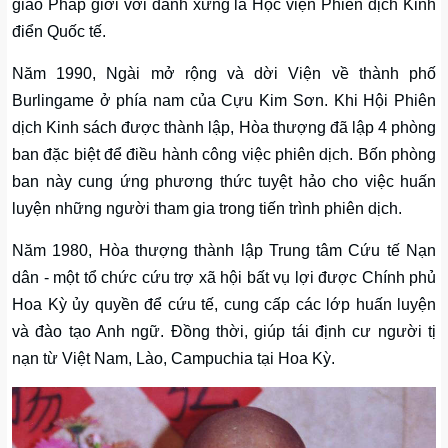
giáo Pháp giới với danh xưng là Học viện Phiên dịch Kinh
điển Quốc tế.
Năm 1990, Ngài mở rộng và dời Viện về thành phố
Burlingame ở phía nam của Cựu Kim Sơn. Khi Hội Phiên
dịch Kinh sách được thành lập, Hòa thượng đã lập 4 phòng
ban đặc biệt để điều hành công việc phiên dịch. Bốn phòng
ban này cung ứng phương thức tuyệt hảo cho việc huấn
luyện những người tham gia trong tiến trình phiên dịch.
Năm 1980, Hòa thượng thành lập Trung tâm Cứu tế Nạn
dân - một tổ chức cứu trợ xã hội bất vụ lợi được Chính phủ
Hoa Kỳ ủy quyền để cứu tế, cung cấp các lớp huấn luyện
và đào tạo Anh ngữ. Đồng thời, giúp tái định cư người tị
nạn từ Việt Nam, Lào, Campuchia tại Hoa Kỳ.