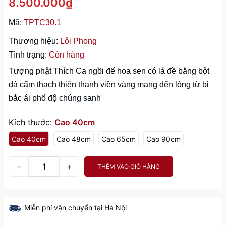
8.500.000₫
Mã:
TPTC30.1
Thương hiệu:
Lôi Phong
Tình trạng:
Còn hàng
Tượng phật Thích Ca ngồi đế hoa sen có lá đề bằng bột
đá cẩm thạch thiên thanh viền vàng mang đến lòng từ bi
bắc ái phổ độ chúng sanh
Kích thước:
Cao 40cm
Cao 40cm
Cao 48cm
Cao 65cm
Cao 90cm
−
+
THÊM VÀO GIỎ HÀNG
Miễn phí vận chuyển tại Hà Nội