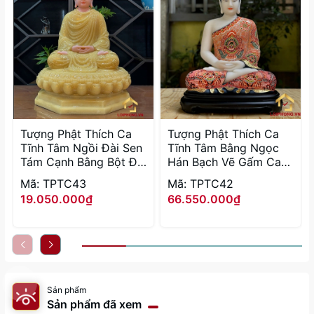
Tượng Phật Thích Ca
Tượng Phật Thích Ca
Tĩnh Tâm Ngồi Đài Sen
Tĩnh Tâm Bằng Ngọc
Tám Cạnh Bằng Bột Đá
Hán Bạch Vẽ Gấm Cao
Thạch Anh Viền Vàng
40cm (Tổng Đế 48cm)
Mã: TPTC43
Mã: TPTC42
Cao 40cm
19.050.000₫
66.550.000₫
Sản phẩm
Sản phẩm đã xem