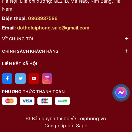
Hà Nội. Địa chỉ xưởng: QL21B, Mã Não, Kim Bảng, Hà
Nam
Điện thoại:
0963937586
Email:
dotholoiphong.sale@gmail.com
VỀ CHÚNG TÔI
CHÍNH SÁCH KHÁCH HÀNG
LIÊN KẾT XÃ HỘI
PHƯƠNG THỨC THANH TOÁN
© Bản quyền thuộc về
Loiphong.vn
Cung cấp bởi
Sapo