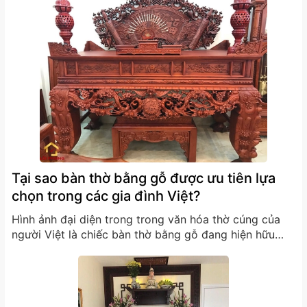
ai mà được nhiều người thờ cúng? Ý nghĩa của việc
thờ cúng này là gì?...
Tại sao bàn thờ bằng gỗ được ưu tiên lựa
chọn trong các gia đình Việt?
Hình ảnh đại diện trong trong văn hóa thờ cúng của
người Việt là chiếc bàn thờ bằng gỗ đang hiện hữu
trong hàng ngàn gia đình Việt. Có thể nói, những
chiếc bàn thờ đã trở thành một phần tất yếu trong đời
sống tâm linh của người Việt. Tuy...