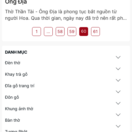
Ông Địa
Thờ Thần Tài - Ông Địa là phong tục bắt nguồn từ
người Hoa. Qua thời gian, ngày nay đã trở nên rất phổ
biến ở nước ta. Hầu hết các gia đình làm kinh doanh,
hay các cửa hàng buôn bán, thậm chí cả các doanh
60
1
...
58
59
61
nghiệp cũng đều...
DANH MỤC
Đèn thờ
Khay trà gỗ
Đĩa gỗ trang trí
Đôn gỗ
Khung ảnh thờ
Bàn thờ
Tượng Phật