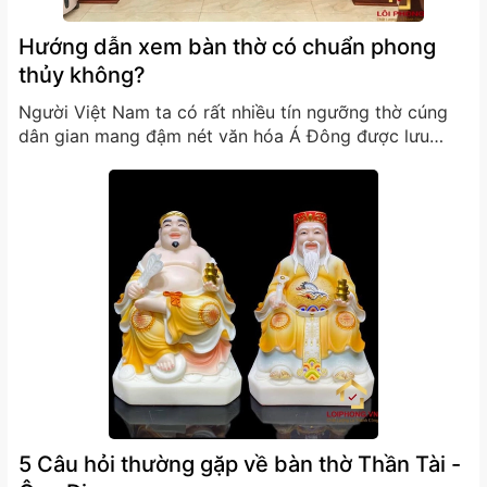
Hướng dẫn xem bàn thờ có chuẩn phong
thủy không?
Người Việt Nam ta có rất nhiều tín ngưỡng thờ cúng
dân gian mang đậm nét văn hóa Á Đông được lưu
truyền từ đời này sang đời khác. Ví dụ như tín ngưỡng
thờ Tứ Thánh, tín ngưỡng thờ Thành hoàng, thờ Tổ
nghề,… Nhưng tín ngưỡng thờ cúng...
5 Câu hỏi thường gặp về bàn thờ Thần Tài -