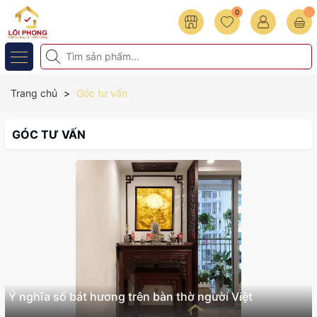
0
Trang chủ
Góc tư vấn
GÓC TƯ VẤN
Ý nghĩa số bát hương trên bàn thờ người Việt