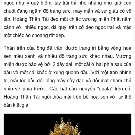
ngọc như ý quý hiểm; tay trái thì nhẹ nhàng như giữ con
chuột đang ngậm đồ trang sức, may mắn và sự giàu có vô
tận. Hoàng Thần Tài đeo một chiếc vương miện Phật năm
cánh với nhiều ngọc, đá quý; trên cổ đeo ngọc trai và mặc
một chiếc áo choàng rất đẹp.
Thân trên của ông để trần, được trang trí bằng vòng hoa
sen màu xanh và nhiều đồ trang sức khác nhau. Vương
miện được bảo vệ bởi 2 dây đai, một cái ở hai phía sau của
đầu và một cái khác ở xung quanh đầu. Với một trán phình
to, mái tóc dài, đôi lông mày dày đặc và đôi mắt chăm chú
nhìn về phía trước. Các hạt cầu nguyên “upala” trên cổ,
Hoàng Thần Tài ngồi thỏa mái trên bê hoa sen với tư thế
bán kiết già.