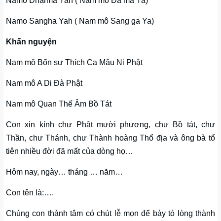
Namo Dharma Yah ( Nam mô Đa ma Ya)
Namo Sangha Yah ( Nam mô Sang ga Ya)
Khấn nguyện
Nam mô Bổn sư Thích Ca Mâu Ni Phật
Nam mô A Di Đà Phật
Nam mô Quan Thế Âm Bồ Tát
Con xin kính chư Phật mười phương, chư Bồ tát, chư
Thần, chư Thánh, chư Thành hoàng Thổ địa và ông bà tổ
tiên nhiều đời đã mất của dòng họ…
Hôm nay, ngày… tháng … năm…
Con tên là:….
Chúng con thành tâm có chút lễ mọn để bày tỏ lòng thành