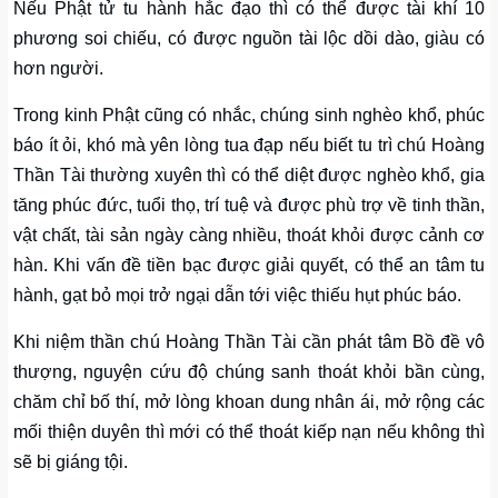
Nếu Phật tử tu hành hắc đạo thì có thể được tài khí 10
phương soi chiếu, có được nguồn tài lộc dồi dào, giàu có
hơn người.
Trong kinh Phật cũng có nhắc, chúng sinh nghèo khổ, phúc
báo ít ỏi, khó mà yên lòng tua đạp nếu biết tu trì chú Hoàng
Thần Tài thường xuyên thì có thể diệt được nghèo khổ, gia
tăng phúc đức, tuổi thọ, trí tuệ và được phù trợ về tinh thần,
vật chất, tài sản ngày càng nhiều, thoát khỏi được cảnh cơ
hàn. Khi vấn đề tiền bạc được giải quyết, có thể an tâm tu
hành, gạt bỏ mọi trở ngại dẫn tới việc thiếu hụt phúc báo.
Khi niệm thần chú Hoàng Thần Tài cần phát tâm Bồ đề vô
thượng, nguyện cứu độ chúng sanh thoát khỏi bần cùng,
chăm chỉ bố thí, mở lòng khoan dung nhân ái, mở rộng các
mối thiện duyên thì mới có thể thoát kiếp nạn nếu không thì
sẽ bị giáng tội.