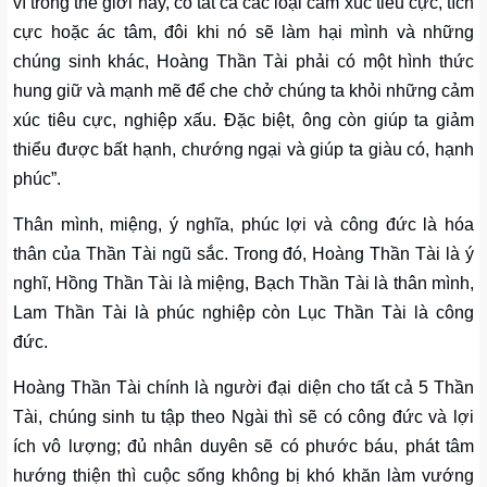
vì trong thế giới này, có tất cả các loại cảm xúc tiêu cực, tích
cực hoặc ác tâm, đôi khi nó sẽ làm hại mình và những
chúng sinh khác, Hoàng Thần Tài phải có một hình thức
hung giữ và mạnh mẽ để che chở chúng ta khỏi những cảm
xúc tiêu cực, nghiệp xấu. Đặc biệt, ông còn giúp ta giảm
thiểu được bất hạnh, chướng ngại và giúp ta giàu có, hạnh
phúc”.
Thân mình, miệng, ý nghĩa, phúc lợi và công đức là hóa
thân của Thần Tài ngũ sắc. Trong đó, Hoàng Thần Tài là ý
nghĩ, Hồng Thần Tài là miệng, Bạch Thần Tài là thân mình,
Lam Thần Tài là phúc nghiệp còn Lục Thần Tài là công
đức.
Hoàng Thần Tài chính là người đại diện cho tất cả 5 Thần
Tài, chúng sinh tu tập theo Ngài thì sẽ có công đức và lợi
ích vô lượng; đủ nhân duyên sẽ có phước báu, phát tâm
hướng thiện thì cuộc sống không bị khó khăn làm vướng