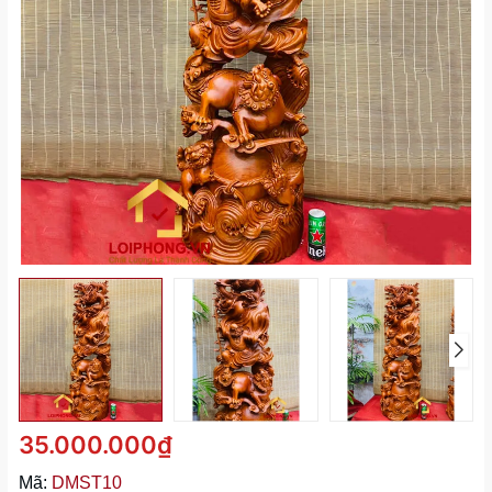
35.000.000₫
Mã:
DMST10