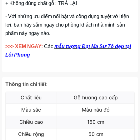
+ Không đúng chất gỗ : TRẢ LẠI
- Với những ưu điểm nổi bật và công dụng tuyệt vời tiện
lợi, bạn hãy sắm ngay cho phòng khách nhà mình sản
phẩm này ngay nào.
>>> XEM NGAY:
Các
mẫu tượng Đạt Ma Sư Tổ đẹp tại
Lôi Phong
Thông tin chi tiết
Chất liệu
Gỗ hương cao cấp
Màu sắc
Màu nâu đỏ
Chiều cao
160 cm
Chiều rộng
50 cm