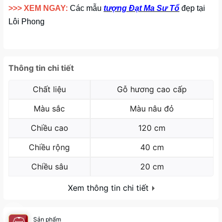
>>> XEM NGAY:
Các mẫu
tượng Đạt Ma Sư Tổ
đẹp tại
Lôi Phong
Thông tin chi tiết
Chất liệu
Gỗ hương cao cấp
Màu sắc
Màu nâu đỏ
Chiều cao
120 cm
Chiều rộng
40 cm
Chiều sâu
20 cm
Xem thông tin chi tiết
Sản phẩm