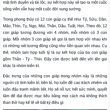
mặt tình duyên và tài lộc, sự kết hợp này sẽ tạo ra một cuộc
sống viên vẫn hay một cuộc đời sung sướng.
Trong phong thủy có 12 con giáp cụ thể như Tý, Sửu, Dần,
Mão, Thìn, Tỵ, Ngọ, Mùi, Thân, Dậu, Tuất, Hợi. Theo đó, 12
con giáp tương đương với 4 nhóm, mỗi nhóm có 3 con
giáp. Mỗi nhóm 3 con giáp sẽ gọi là tam hợp với nhau khi
có những nét tương đồng cũng như liên quan với nhau. Cụ
thể, nhóm tam hợp tuổi tý là sự kết hợp của ba con giáp
gồm Thân - Tý - Thìn. Đây còn được biết đến với tên gọi
khác là nhóm kiên trì.
Đặc trưng của những con giáp trong nhóm này là những
người có tính kiên trì, bền bỉ, họ luôn đề cao trách nhiệm và
luôn đấu tranh mãnh liệt. Họ sẽ nỗ lực hết sức mình, quyết
tâm để đạt được mục tiêu bằng mọi cách mà không thích
than thở hay kể lể về bất kỳ điều gì.