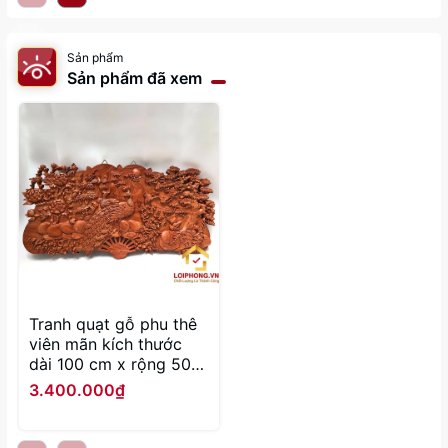
Sản phẩm
Sản phẩm đã xem
Tranh quạt gỗ phu thê
viên mãn kích thước
dài 100 cm x rộng 50
cm x dày 4 cm
3.400.000₫