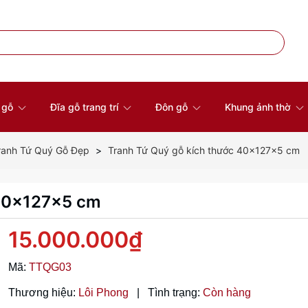
à gỗ
Đĩa gỗ trang trí
Đôn gỗ
Khung ảnh thờ
ranh Tứ Quý Gỗ Đẹp
Tranh Tứ Quý gỗ kích thước 40x127x5 cm
 40x127x5 cm
15.000.000₫
Mã:
TTQG03
Thương hiệu:
Lôi Phong
|
Tình trạng:
Còn hàng