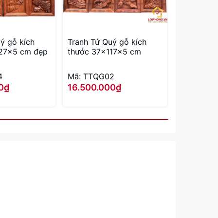
ý gỗ kích
Tranh Tứ Quý gỗ kích
27x5 cm đẹp
thước 37x117x5 cm
4
Mã: TTQG02
0₫
16.500.000₫