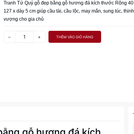
Tranh Tứ Quý gỗ đẹp bằng gỗ hương đá kích thước Rộng 40 
127 x dày 5 cm giúp cầu tài, cầu lộc, may mắn, sung túc, thịnh
vượng cho gia chủ
−
+
THÊM VÀO GIỎ HÀNG
bằng gỗ hương đá kích