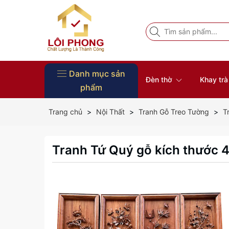
Danh mục sản
Đèn thờ
Khay tr
phẩm
Vòng Tay Phong Thủy
Đồ Thờ
Nội Thất
Tượng Phật
Bàn thờ
Khung ảnh thờ
Đôn gỗ
Đĩa gỗ trang trí
Khay trà gỗ
Đèn thờ
Trang chủ
Nội Thất
Tranh Gỗ Treo Tường
T
Tranh Tứ Quý gỗ kích thước