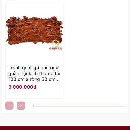
Tranh quạt gỗ cửu ngư
quần hội kích thước dài
100 cm x rộng 50 cm x
dày 4 cm
3.000.000₫