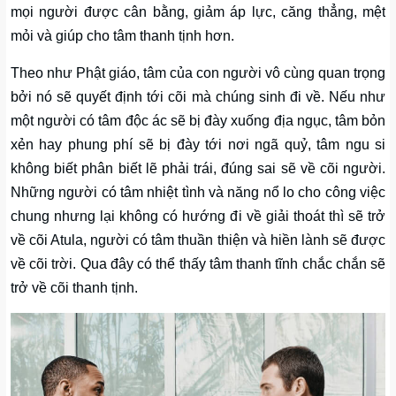
mọi người được cân bằng, giảm áp lực, căng thẳng, mệt
mỏi và giúp cho tâm thanh tịnh hơn.
Theo như Phật giáo, tâm của con người vô cùng quan trọng
bởi nó sẽ quyết định tới cõi mà chúng sinh đi về. Nếu như
một người có tâm độc ác sẽ bị đày xuống địa ngục, tâm bỏn
xẻn hay phung phí sẽ bị đày tới nơi ngã quỷ, tâm ngu si
không biết phân biết lẽ phải trái, đúng sai sẽ về cõi người.
Những người có tâm nhiệt tình và năng nổ lo cho công việc
chung nhưng lại không có hướng đi về giải thoát thì sẽ trở
về cõi Atula, người có tâm thuần thiện và hiền lành sẽ được
về cõi trời. Qua đây có thể thấy tâm thanh tĩnh chắc chắn sẽ
trở về cõi thanh tịnh.