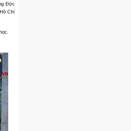
ùng Đức
 Hồ Chí
học.