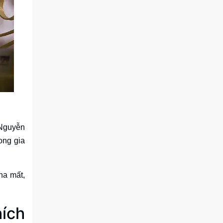
 Nguyễn
ong gia
ha mất,
hích