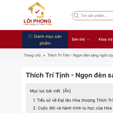
Danh mục sản
Đèn thờ
Khay tr
phẩm
Vòng Tay Phong Thủy
Đồ Thờ
Nội Thất
Tượng Phật
Bàn thờ
Khung ảnh thờ
Đôn gỗ
Đĩa gỗ trang trí
Khay trà gỗ
Đèn thờ
Trang chủ
Thích Trí Tịnh - Ngọn đèn sáng ngời củ
Thích Trí Tịnh - Ngọn đèn 
Mục lục bài viết
[
Ẩn
]
1. Tiểu sử về Đại lão Hòa thượng Thích Trí
2. Cuộc đời và hành trình tu học của Hòa 