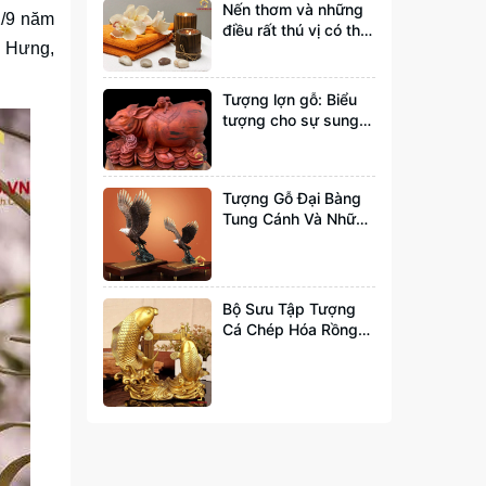
Nến thơm và những
2/9 năm
điều rất thú vị có thể
n Hưng,
bạn chưa biết tới
Tượng lợn gỗ: Biểu
tượng cho sự sung
túc và đầy đủ
Tượng Gỗ Đại Bàng
Tung Cánh Và Những
Ý Nghĩa Bạn Nên Biết
Bộ Sưu Tập Tượng
Cá Chép Hóa Rồng
Đẹp Và Hợp Phong
Thuỷ Nhất