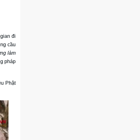
gian đi
ứng cầu
ừng làm
ng pháp
ệu Phật