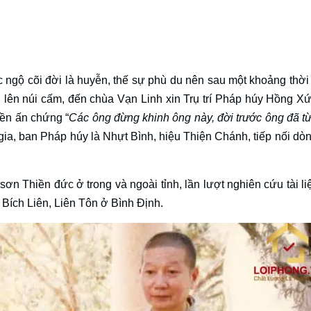
 ngộ cõi đời là huyễn, thế sự phù du nên sau một khoảng thời 
lên núi cấm, đến chùa Vạn Linh xin Trụ trí Pháp húy Hồng X
iền ấn chứng “
Các ông đừng khinh ông này, đời trước ông đã t
gia, ban Pháp húy là Nhựt Bình, hiệu Thiện Chánh, tiếp nối dò
ơn Thiền đức ở trong và ngoài tỉnh, lần lượt nghiên cứu tài li
 Bích Liên, Liên Tôn ở Bình Định.