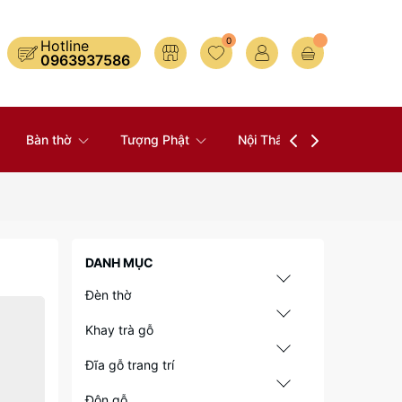
0
Hotline
0963937586
Bàn thờ
Tượng Phật
Nội Thất
Đồ Thờ
DANH MỤC
Đèn thờ
Khay trà gỗ
Đĩa gỗ trang trí
Đôn gỗ