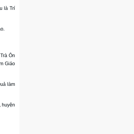
 là Trí
ạo.
 Trà Ôn
êm Giáo
Quả làm
, huyện