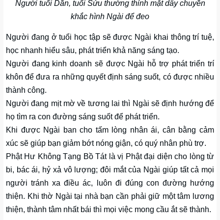
Người tuổi Dần, tuổi Sửu thường thỉnh mặt dây chuyền
khắc hình Ngài để đeo
Người đang ở tuổi học tập sẽ được Ngài khai thông trí tuệ,
học nhanh hiểu sâu, phát triển khả năng sáng tạo.
Người đang kinh doanh sẽ được Ngài hỗ trợ phát triển trí
khôn để đưa ra những quyết định sáng suốt, có được nhiều
thành công.
Người đang mịt mờ về tương lai thì Ngài sẽ định hướng để
họ tìm ra con đường sáng suốt để phát triển.
Khi được Ngài ban cho tấm lòng nhân ái, cân bằng cảm
xúc sẽ giúp bạn giảm bớt nóng giận, có quý nhân phù trợ.
Phật Hư Không Tạng Bồ Tát là vị Phật đại diện cho lòng từ
bi, bác ái, hỷ xả vô lượng; đôi mắt của Ngài giúp tất cả mọi
người tránh xa điều ác, luôn đi đúng con đường hướng
thiện. Khi thờ Ngài tại nhà bạn cần phải giữ một tâm lương
thiện, thành tâm nhất bái thì mọi việc mong cầu ắt sẽ thành.