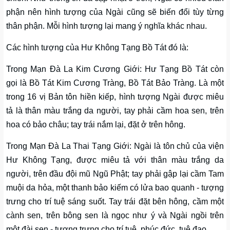
phận nên hình tượng của Ngài cũng sẽ biến đổi tùy từng
thân phận. Mỗi hình tượng lại mang ý nghĩa khác nhau.
Các hình tượng của Hư Không Tạng Bồ Tát đó là:
Trong Mạn Đà La Kim Cương Giới: Hư Tạng Bồ Tát còn
gọi là Bồ Tát Kim Cương Tràng, Bồ Tát Bảo Tràng. Là một
trong 16 vị Bản tôn hiền kiếp, hình tượng Ngài được miêu
tả là thân màu trắng da người, tay phải cầm hoa sen, trên
hoa có bảo châu; tay trái nắm lại, đặt ở trên hông.
Trong Mạn Đà La Thai Tạng Giới: Ngài là tôn chủ của viện
Hư Không Tạng, được miêu tả với thân màu trắng da
người, trên đầu đội mũ Ngũ Phật; tay phải gập lại cầm Tam
muội da hỏa, một thanh bảo kiếm có lửa bao quanh - tượng
trưng cho trí tuệ sáng suốt. Tay trái đặt bên hông, cầm một
cành sen, trên bông sen là ngọc như ý và Ngài ngồi trên
một đài sen - tượng trưng cho trí tuệ, phúc đức, tuệ đạo.