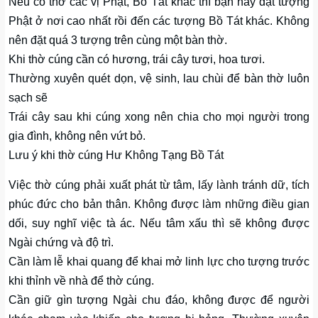
Nếu có thờ các vị Phật, Bồ Tát khác thì bạn hãy đặt tượng
Phật ở nơi cao nhất rồi đến các tượng Bồ Tát khác. Không
nên đặt quá 3 tượng trên cùng một bàn thờ.
Khi thờ cúng cần có hương, trái cây tươi, hoa tươi.
Thường xuyên quét dọn, vệ sinh, lau chùi để bàn thờ luôn
sạch sẽ
Trái cây sau khi cúng xong nên chia cho mọi người trong
gia đình, không nên vứt bỏ.
Lưu ý khi thờ cúng Hư Không Tạng Bồ Tát
Việc thờ cúng phải xuất phát từ tâm, lấy lành tránh dữ, tích
phúc đức cho bản thân. Không được làm những điều gian
dối, suy nghĩ việc tà ác. Nếu tâm xấu thì sẽ không được
Ngài chứng và độ trì.
Cần làm lễ khai quang để khai mở linh lực cho tượng trước
khi thỉnh về nhà để thờ cúng.
Cần giữ gìn tượng Ngài chu đáo, không được để người