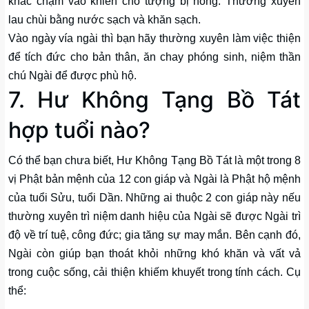
khác chạm vào khiến cho tượng bị hỏng. Thường xuyên
lau chùi bằng nước sạch và khăn sạch.
Vào ngày vía ngài thì bạn hãy thường xuyên làm việc thiện
để tích đức cho bản thân, ăn chay phóng sinh, niệm thần
chú Ngài để được phù hộ.
7. Hư Không Tạng Bồ Tát
hợp tuổi nào?
Có thể bạn chưa biết, Hư Không Tạng Bồ Tát là một trong 8
vị Phật bản mệnh của 12 con giáp và Ngài là Phật hộ mệnh
của tuổi Sửu, tuổi Dần. Những ai thuộc 2 con giáp này nếu
thường xuyên trì niệm danh hiệu của Ngài sẽ được Ngài trì
độ về trí tuệ, công đức; gia tăng sự may mắn. Bên cạnh đó,
Ngài còn giúp bạn thoát khỏi những khó khăn và vất vả
trong cuộc sống, cải thiện khiếm khuyết trong tính cách. Cụ
thể: