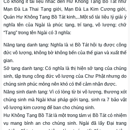
Có không ít tài liệu nhắc đến Hư Không Tạng Bồ Tát như
Mạn Đà La Thai Tạng giới, Mạn Đà La Kim Cương giới,
Quán Hư Không Tạng Bồ Tát kinh,...Một số tài liệu lý giải ý
nghĩa tên của Ngài là phúc tạng, trí tạng, vô lượng; chữ
“Tạng” trong tên Ngài có 3 nghĩa:
Năng tạng danh tạng: Nghĩa là vị Bồ Tát hội tụ được công
đức vô lượng, không bờ không bến của thế gian và xuất thế
gian.
Sở tạng danh tạng: Có nghĩa là thị hiện sở tạng của chúng
sinh, tập trung công đức vô lượng của Chư Phật nhưng do
chúng sinh phúc mỏng nên khó có thể cảm nhận được.
Năng sinh danh tạng: Vì có lòng từ bi vô lượng, thương xót
chúng sinh mà Ngài khai pháp giới tạng, sinh ra 7 bảo vật
vô lượng kim cương để ban cho chúng sinh.
Hư Không Tạng Bồ Tát là một trong tám vị Bồ Tát có nhiệm
vụ mang bình an cho chúng sinh. Ngài đã lấy Đại trang