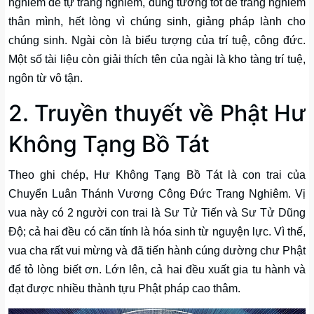
nghiêm để tự trang nghiêm, dùng tướng tốt để trang nghiêm
thân mình, hết lòng vì chúng sinh, giảng pháp lành cho
chúng sinh. Ngài còn là biểu tượng của trí tuệ, công đức.
Một số tài liệu còn giải thích tên của ngài là kho tàng trí tuệ,
ngôn từ vô tận.
2. Truyền thuyết về Phật Hư
Không Tạng Bồ Tát
Theo ghi chép, Hư Không Tạng Bồ Tát là con trai của
Chuyển Luân Thánh Vương Công Đức Trang Nghiêm. Vị
vua này có 2 người con trai là Sư Tử Tiến và Sư Tử Dũng
Độ; cả hai đều có căn tính là hóa sinh từ nguyện lực. Vì thế,
vua cha rất vui mừng và đã tiến hành cúng dường chư Phật
để tỏ lòng biết ơn. Lớn lên, cả hai đều xuất gia tu hành và
đạt được nhiều thành tựu Phật pháp cao thâm.