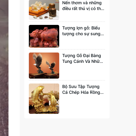
Nến thơm và những
điều rất thú vị có thể
bạn chưa biết tới
Tượng lợn gỗ: Biểu
tượng cho sự sung
túc và đầy đủ
Tượng Gỗ Đại Bàng
Tung Cánh Và Những
Ý Nghĩa Bạn Nên Biết
Bộ Sưu Tập Tượng
Cá Chép Hóa Rồng
Đẹp Và Hợp Phong
Thuỷ Nhất