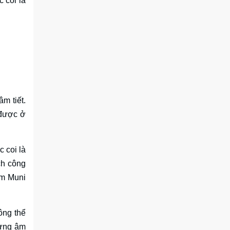
 coi là
m tiết.
 được ở
 coi là
ch công
Om Muni
ông thể
từng âm