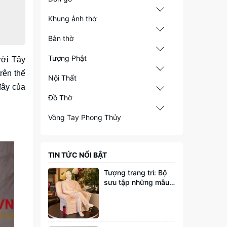
Khung ảnh thờ
Bàn thờ
Tượng Phật
ười Tây
rên thế
Nội Thất
đây của
Đồ Thờ
Vòng Tay Phong Thủy
TIN TỨC NỔI BẬT
Tượng trang trí: Bộ
sưu tập những mẫu
tượng đang thịnh
hành