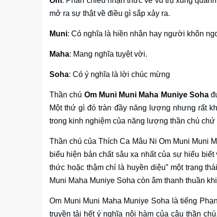
Om
: Phản chiếu nhận thức về vũ trụ xung quanh
mở ra sự thật về điều gì sắp xảy ra.
Muni
: Có nghĩa là hiền nhân hay người khôn ng
Maha
: Mang nghĩa tuyệt vời.
Soha
: Có ý nghĩa là lời chúc mừng
Thần chú
Om Muni Muni Maha Muniye Soha
đư
Một thứ gì đó tràn đầy năng lượng nhưng rất khó
trong kinh nghiệm của năng lượng thần chú chứ k
Thần chú của Thích Ca Mâu Ni Om Muni Muni Ma
biểu hiện bản chất sâu xa nhất của sự hiểu biết
thức hoặc thậm chí là huyền diệu” một trạng thá
Muni Maha Muniye Soha còn âm thanh thuần khiết
Om Muni Muni Maha Muniye Soha là tiếng Phạn c
truyền tải hết ý nghĩa nội hàm của câu thần chú