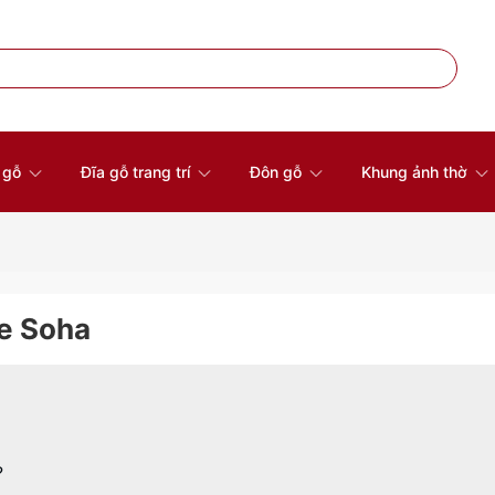
à gỗ
Đĩa gỗ trang trí
Đôn gỗ
Khung ảnh thờ
e Soha
?