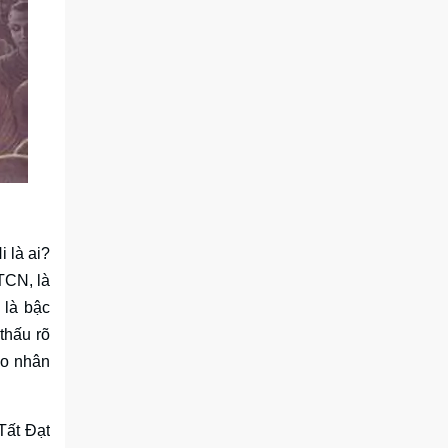
 là ai?
TCN, là
 là bậc
 thấu rõ
ho nhân
 Tất Đạt