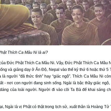
hật Thích Ca Mâu Ni là ai?
 của Đức Phật Thích Ca Mâu Ni. Vậy, Đức Phật Thích Ca Mâu Ni
sống và giảng dạy ở Ấn Độ, Nepal vào thế kỷ thứ 6 hoặc thứ 5 
 là người “đã thức tỉnh” hay “giác ngộ”. Thích Ca Mâu Ni còn
 đất - nơi con người đang sinh sống. Ngài là bậc thầy giác ngộ,
h dáng của loài người. Người đi vào cõi Ta Bà để khai sáng c
i, Ngài là vị Phật có thật trong lịch sử, xuất thân là Hoàng Tử