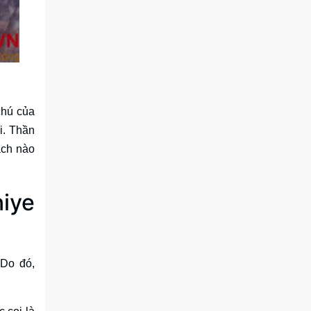
chú của
i. Thần
ách nào
iye
 Do đó,