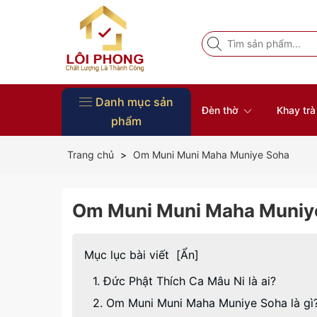
Danh mục sản
Đèn thờ
Khay tr
phẩm
Vòng Tay Phong Thủy
Đồ Thờ
Nội Thất
Tượng Phật
Bàn thờ
Khung ảnh thờ
Đôn gỗ
Đĩa gỗ trang trí
Khay trà gỗ
Đèn thờ
Trang chủ
Om Muni Muni Maha Muniye Soha
Om Muni Muni Maha Muniy
Mục lục bài viết
[
Ẩn
]
1. Đức Phật Thích Ca Mâu Ni là ai?
2. Om Muni Muni Maha Muniye Soha là gì