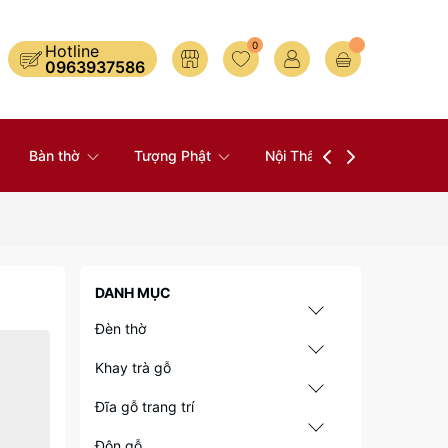
0
Hotline
0963937586
Bàn thờ
Tượng Phật
Nội Thất
Đồ Thờ
DANH MỤC
Đèn thờ
Khay trà gỗ
Đĩa gỗ trang trí
Đôn gỗ