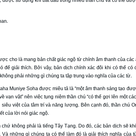
, được sử dụng khi bắt đầu trong nhiều thần chú và có thể được
oan.
ợc cho là mang bản chất giác ngộ từ chính âm thanh của các â
 để giải thích. Bởi vậy, bản dịch chính xác đôi khi có thể có
hông phải những gì chúng ta tập trung vào nghĩa của các từ.
ha Muniye Soha được miêu tả là “một âm thanh sáng tạo được
 về vạn vật” nên việc tụng niệm thần chú “có thể gợi lên một cá
i siêu việt của tâm trí và năng lượng. Bên cạnh đó, thần chú 
 của lời nói giác ngộ.
hứ không phải là tiếng Tây Tạng. Do đó, các bản dịch sẽ kh
. Và những gì chúng ta có thể làm đó là giải thích nghĩa của 