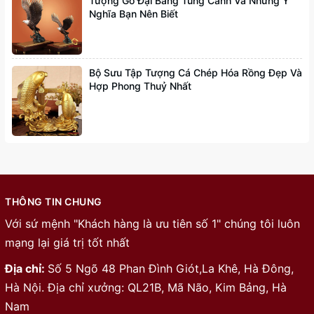
Tượng Gỗ Đại Bàng Tung Cánh Và Những Ý
Nghĩa Bạn Nên Biết
Bộ Sưu Tập Tượng Cá Chép Hóa Rồng Đẹp Và
Hợp Phong Thuỷ Nhất
THÔNG TIN CHUNG
Với sứ mệnh "Khách hàng là ưu tiên số 1" chúng tôi luôn
mạng lại giá trị tốt nhất
Địa chỉ:
Số 5 Ngõ 48 Phan Đình Giót,La Khê, Hà Đông,
Hà Nội. Địa chỉ xưởng: QL21B, Mã Não, Kim Bảng, Hà
Nam