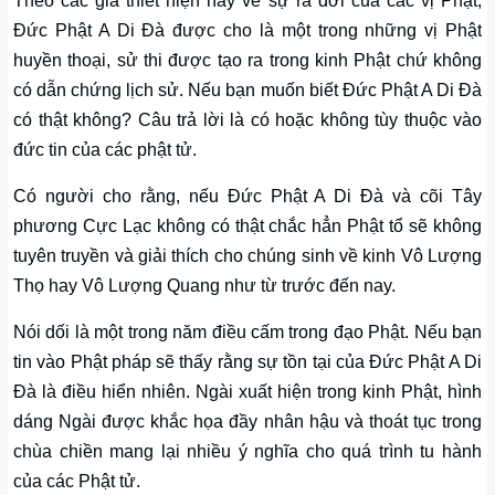
Theo các giả thiết hiện nay về sự ra đời của các vị Phật,
Đức Phật A Di Đà được cho là một trong những vị Phật
huyền thoại, sử thi được tạo ra trong kinh Phật chứ không
có dẫn chứng lịch sử. Nếu bạn muốn biết Đức Phật A Di Đà
có thật không? Câu trả lời là có hoặc không tùy thuộc vào
đức tin của các phật tử.
Có người cho rằng, nếu Đức Phật A Di Đà và cõi Tây
phương Cực Lạc không có thật chắc hẳn Phật tổ sẽ không
tuyên truyền và giải thích cho chúng sinh về kinh Vô Lượng
Thọ hay Vô Lượng Quang như từ trước đến nay.
Nói dối là một trong năm điều cấm trong đạo Phật. Nếu bạn
tin vào Phật pháp sẽ thấy rằng sự tồn tại của Đức Phật A Di
Đà là điều hiển nhiên. Ngài xuất hiện trong kinh Phật, hình
dáng Ngài được khắc họa đầy nhân hậu và thoát tục trong
chùa chiền mang lại nhiều ý nghĩa cho quá trình tu hành
của các Phật tử.