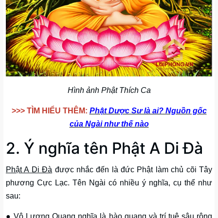
Hình ảnh Phật Thích Ca
>>> TÌM HIỂU THÊM:
Phật Dược Sư là ai? Nguồn gốc
của Ngài như thế nào
2. Ý nghĩa tên Phật A Di Đà
Phật A Di Đà
được nhắc đến là đức Phật làm chủ cõi Tây
phương Cực Lạc. Tên Ngài có nhiều ý nghĩa, cụ thể như
sau:
● Vô Lượng Quang nghĩa là hào quang và trí tuệ sâu rộng