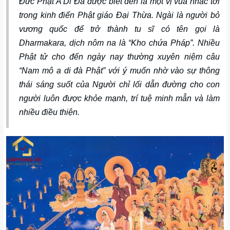
Đức Phật A Di Đà được biết đến là một vị vua nhắc tới
trong kinh điển Phật giáo Đại Thừa. Ngài là người bỏ
vương quốc để trở thành tu sĩ có tên gọi là
Dharmakara, dịch nôm na là “Kho chứa Pháp”. Nhiều
Phật tử cho đến ngày nay thường xuyên niệm câu
“Nam mô a di đà Phật” với ý muốn nhờ vào sự thông
thái sáng suốt của Người chỉ lối dẫn đường cho con
người luôn được khỏe mạnh, trí tuệ minh mẫn và làm
nhiều điều thiện.