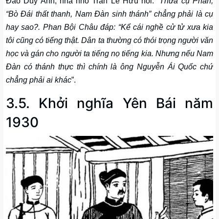
Đào Duy Anh, nhà nho Trần Lê Hữu hỏi: “
Thưa cụ Phan,
“Bò Đái thất thanh, Nam Đàn sinh thánh” chẳng phải là cụ
hay sao?. Phan Bội Châu đáp: “Kể cái nghề cử tử xưa kia
tôi cũng có tiếng thật. Dân ta thường có thói trọng người văn
học và gán cho người ta tiếng nọ tiếng kia. Nhưng nếu Nam
Đàn có thánh thực thì chính là ông Nguyễn Ái Quốc chứ
chẳng phải ai khác
”.
3.5. Khởi nghĩa Yên Bái năm
1930