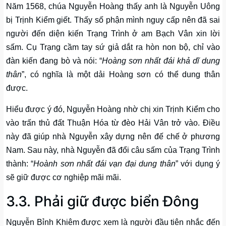
Năm 1568, chúa Nguyễn Hoàng thấy anh là Nguyễn Uông
bị Trịnh Kiểm giết. Thấy số phận mình nguy cấp nên đã sai
người đến diện kiến Trạng Trình ở am Bạch Vân xin lời
sấm. Cụ Trạng cầm tay sứ giả dắt ra hòn non bộ, chỉ vào
đàn kiến đang bò và nói: “
Hoàng sơn nhất đái khả dĩ dung
thân
”, có nghĩa là một dải Hoàng sơn có thể dung thân
được.
Hiểu được ý đó, Nguyễn Hoàng nhờ chị xin Trịnh Kiểm cho
vào trấn thủ đất Thuận Hóa từ đèo Hải Vân trở vào. Điều
này đã giúp nhà Nguyễn xây dựng nên đế chế ở phương
Nam. Sau này, nhà Nguyễn đã đổi câu sấm của Trạng Trình
thành: “
Hoành sơn nhất đái vạn đại dung thân
” với dụng ý
sẽ giữ được cơ nghiệp mãi mãi.
3.3. Phải giữ được biển Đông
Nguyễn Bỉnh Khiêm được xem là người đầu tiên nhắc đến