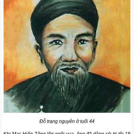
Đỗ trạng nguyên ở tuổi 44
Khi Mạc Hiển Tông lên ngôi vua, ông đã dâng sớ trị tội 18