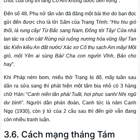
chúc của ông thì làng Cổ Am không được bền vững
”.
Đến số 48, Phụ nữ tân văn đã đăng một bài thơ do bạn đọc
gửi đến được cho là lời Sấm của Trạng Trình: “
Hiu hiu gió
thổi, lá rung cây/ Từ Bắc sang Nam, Đông tới Tây/ Cửa nhà
tan tác ra cồn cát/ Rừng núi ruộng nương hóa vũng lầy/ Tan
tác Kiến kiều An đất nước/ Xác xơ Cổ thụ sạch Am mây/ Một
gió, một Yên ai sùng Bái/ Cha con người Vĩnh, Bảo cho
hay
”.
Khi Pháp ném bom, miếu thờ Trạng bị đổ, mấy tuần sau
dân ra sửa sang thì phát hiện một tấm bia nhỏ có 3 hàng
chữ Hán: “
Canh niên tân phá/ Tuất, hợi phục sanh/ Nhị ngũ
dư bình
”. Người dân phán đoán, Canh tức là năm Canh
Ngọ (1930), còn ý tứ của 2 câu sau thì đến giờ vẫn đang
còn nhiều tranh luận.
3.6. Cách mạng tháng Tám