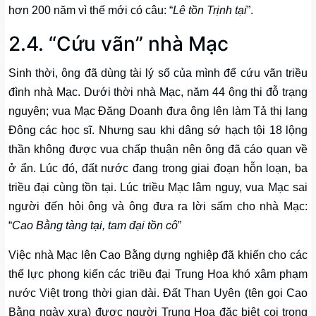
hơn 200 năm vì thế mới có câu: “
Lê tồn Trịnh tại
”.
2.4. “Cứu vãn” nhà Mạc
Sinh thời, ông đã dùng tài lý số của mình để cứu vãn triều
đình nhà Mạc. Dưới thời nhà Mạc, năm 44 ông thi đỗ trạng
nguyên; vua Mạc Đăng Doanh đưa ông lên làm Tả thị lang
Đông các học sĩ. Nhưng sau khi dâng sớ hạch tội 18 lộng
thần không được vua chấp thuận nên ông đã cáo quan về
ở ẩn. Lúc đó, đất nước đang trong giai đoạn hỗn loạn, ba
triều đại cùng tồn tại. Lúc triều Mạc lâm nguy, vua Mạc sai
người đến hỏi ông và ông đưa ra lời sấm cho nhà Mạc:
“
Cao Bằng tàng tại, tam đại tồn cô
”
Việc nhà Mạc lên Cao Bằng dựng nghiệp đã khiến cho các
thế lực phong kiến các triều đại Trung Hoa khó xâm phạm
nước Việt trong thời gian dài. Đất Than Uyên (tên gọi Cao
Bằng ngày xưa) được người Trung Hoa đặc biệt coi trọng