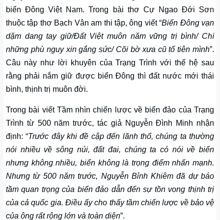
biển Đông Việt Nam. Trong bài thơ Cự Ngao Đới Sơn
thuộc tập thơ Bạch Vân am thi tập, ông viết “
Biển Đông vạn
dặm dang tay giữ/Đất Việt muôn năm vững trị bình/ Chí
những phù nguy xin gắng sức/ Cõi bờ xưa cũ tổ tiên mình
”.
Câu này như lời khuyên của Trạng Trình với thế hệ sau
rằng phải nắm giữ được biển Đông thì đất nước mới thái
bình, thịnh trị muôn đời.
Trong bài viết Tầm nhìn chiến lược về biển đảo của Trạng
Trình từ 500 năm trước, tác giả Nguyễn Đình Minh nhận
định: “
Trước đây khi đề cập đến lãnh thổ, chúng ta thường
nói nhiều về sông núi, đất đai, chúng ta có nói về biển
nhưng không nhiều, biển không là trọng điểm nhấn mạnh.
Nhưng từ 500 năm trước, Nguyễn Bỉnh Khiêm đã dự báo
tầm quan trọng của biển đảo dẫn đến sự tồn vong thịnh trị
của cả quốc gia. Điều ấy cho thấy tầm chiến lược về bảo vệ
của ông rất rộng lớn và toàn diện
”.