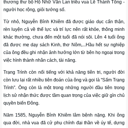
thương thư bộ Hộ Nhữ Văn Lan triều vua Lê Thánh Tông -
người học rộng, giỏi tướng số.
Từ nhỏ, Nguyễn Bỉnh Khiêm đã được giáo dục cẩn thận,
rèn luyện cả về thể lực và trí lực nên rất khỏe, thông minh
khác thường, chưa đến một tuổi đã nói sõi. Lên 4 tuổi ông
đã được mẹ dạy sách Kinh, thơ Nôm,...Hầu hết sự nghiệp
của ông đều ghi nhận ảnh hưởng lớn từ bên họ ngoại trong
việc hình thành nhân cách, tài năng.
Trạng Trình còn nổi tiếng với khả năng tiên tri, người đời
còn lưu lại rất nhiều tiên đoán của ông và gọi là “Sấm Trạng
Trình”. Ông còn là một trong những người đầu tiên trong
lịch sử nhận thức được tầm quan trọng của việc giữ gìn chủ
quyền biển Đông.
Năm 1585, Nguyễn Bỉnh Khiêm lâm bệnh nặng. Khi ông
qua đời, nhà vua đã cử phụ chính đại thần về úy tế, dựng