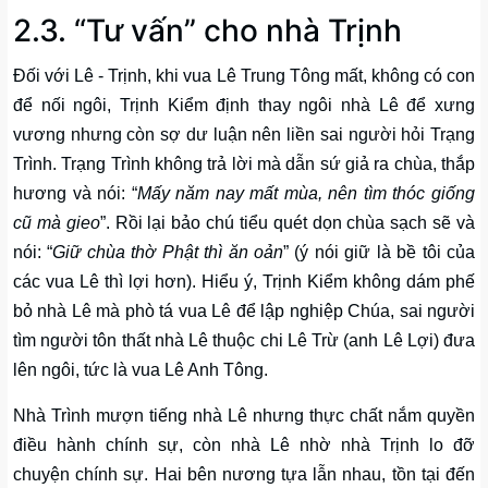
2.3. “Tư vấn” cho nhà Trịnh
Đối với Lê - Trịnh, khi vua Lê Trung Tông mất, không có con
để nối ngôi, Trịnh Kiểm định thay ngôi nhà Lê để xưng
vương nhưng còn sợ dư luận nên liền sai người hỏi Trạng
Trình. Trạng Trình không trả lời mà dẫn sứ giả ra chùa, thắp
hương và nói: “
Mấy năm nay mất mùa, nên tìm thóc giống
cũ mà gieo
”. Rồi lại bảo chú tiểu quét dọn chùa sạch sẽ và
nói: “
Giữ chùa thờ Phật thì ăn oản
” (ý nói giữ là bề tôi của
các vua Lê thì lợi hơn). Hiểu ý, Trịnh Kiểm không dám phế
bỏ nhà Lê mà phò tá vua Lê để lập nghiệp Chúa, sai người
tìm người tôn thất nhà Lê thuộc chi Lê Trừ (anh Lê Lợi) đưa
lên ngôi, tức là vua Lê Anh Tông.
Nhà Trình mượn tiếng nhà Lê nhưng thực chất nắm quyền
điều hành chính sự, còn nhà Lê nhờ nhà Trịnh lo đỡ
chuyện chính sự. Hai bên nương tựa lẫn nhau, tồn tại đến