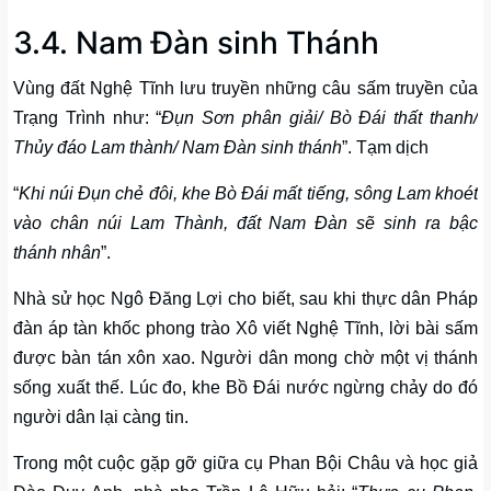
3.4. Nam Đàn sinh Thánh
Vùng đất Nghệ Tĩnh lưu truyền những câu sấm truyền của
Trạng Trình như: “
Đụn Sơn phân giải/ Bò Đái thất thanh/
Thủy đáo Lam thành/ Nam Đàn sinh thánh
”. Tạm dịch
“
Khi núi Đụn chẻ đôi, khe Bò Đái mất tiếng, sông Lam khoét
vào chân núi Lam Thành, đất Nam Đàn sẽ sinh ra bậc
thánh nhân
”.
Nhà sử học Ngô Đăng Lợi cho biết, sau khi thực dân Pháp
đàn áp tàn khốc phong trào Xô viết Nghệ Tĩnh, lời bài sấm
được bàn tán xôn xao. Người dân mong chờ một vị thánh
sống xuất thế. Lúc đo, khe Bồ Đái nước ngừng chảy do đó
người dân lại càng tin.
Trong một cuộc gặp gỡ giữa cụ Phan Bội Châu và học giả