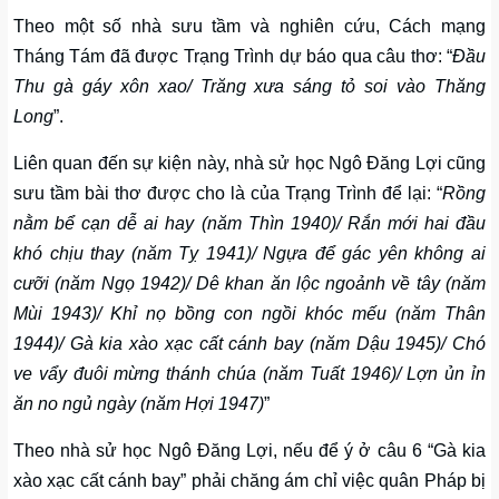
Theo một số nhà sưu tầm và nghiên cứu, Cách mạng
Tháng Tám đã được Trạng Trình dự báo qua câu thơ: “
Đầu
Thu gà gáy xôn xao/ Trăng xưa sáng tỏ soi vào Thăng
Long
”.
Liên quan đến sự kiện này, nhà sử học Ngô Đăng Lợi cũng
sưu tầm bài thơ được cho là của Trạng Trình để lại: “
Rồng
nằm bể cạn dễ ai hay (năm Thìn 1940)/ Rắn mới hai đầu
khó chịu thay (năm Tỵ 1941)/ Ngựa để gác yên không ai
cưỡi (năm Ngọ 1942)/ Dê khan ăn lộc ngoảnh về tây (năm
Mùi 1943)/ Khỉ nọ bồng con ngồi khóc mếu (năm Thân
1944)/ Gà kia xào xạc cất cánh bay (năm Dậu 1945)/ Chó
ve vẩy đuôi mừng thánh chúa (năm Tuất 1946)/ Lợn ủn ỉn
ăn no ngủ ngày (năm Hợi 1947)
”
Theo nhà sử học Ngô Đăng Lợi, nếu để ý ở câu 6 “Gà kia
xào xạc cất cánh bay” phải chăng ám chỉ việc quân Pháp bị