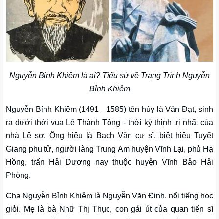
Nguyễn Bỉnh Khiêm là ai? Tiểu sử về Trạng Trình Nguyễn
Bỉnh Khiêm
Nguyễn Bỉnh Khiêm (1491 - 1585) tên húy là Văn Đạt, sinh
ra dưới thời vua Lê Thánh Tông - thời kỳ thịnh trị nhất của
nhà Lê sơ. Ông hiệu là Bạch Vân cư sĩ, biệt hiệu Tuyết
Giang phu tử, người làng Trung Am huyện Vĩnh Lại, phủ Hạ
Hồng, trấn Hải Dương nay thuộc huyện Vĩnh Bảo Hải
Phòng.
Cha Nguyễn Bỉnh Khiêm là Nguyễn Văn Định, nổi tiếng học
giỏi. Mẹ là bà Nhữ Thị Thục, con gái út của quan tiến sĩ