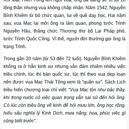
lộng thần nhưng vua không chấp nhận. Năm 1542, Nguyễn
Bỉnh Khiêm từ bỏ chức quan, lui về quê dạy học. Hai năm
sau, vua Mạc lại mời ông ra làm quan, phong tước Trình
Nguyên Hầu, thăng chức Thượng thư bộ Lại Pháp phó,
tước Trình Quốc Công. Vì thế, người đời thường gọi ông là
trạng Trình.
Trong gần 20 năm (từ 53 đến 72 tuổi), Nguyễn Bỉnh Khiêm
không ra ở hẳn kinh sư nhưng vẫn đảm nhiệm nhiều việc
triều chính, lúc thì bàn quốc sự, lúc thì theo vua dẹp loạn
nên được vua Mạc Thái Tông xem là “quân sư”. Sách Lịch
triều hiến chương loại chí viết: “
Vua Mạc tôn như bậc thầy,
khi trong nước có việc quan trọng vẫn sai sứ đến hỏi ông.
Có lúc còn triệu ông về kinh để hỏi mưu lớn, ông học rộng,
hiểu sâu nghĩa lý Kinh Dịch, mưa nắng, họa, phúc việc gì
cũng biết trước
”.