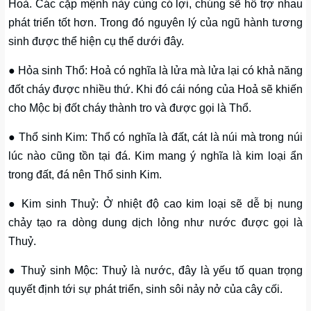
Hoả. Các cặp mệnh này cùng có lợi, chúng sẽ hỗ trợ nhau
phát triển tốt hơn. Trong đó nguyên lý của ngũ hành tương
sinh được thể hiện cụ thể dưới đây.
● Hỏa sinh Thổ: Hoả có nghĩa là lửa mà lửa lại có khả năng
đốt cháy được nhiều thứ. Khi đó cái nóng của Hoả sẽ khiến
cho Mộc bị đốt cháy thành tro và được gọi là Thổ.
● Thổ sinh Kim: Thổ có nghĩa là đất, cát là núi mà trong núi
lúc nào cũng tồn tại đá. Kim mang ý nghĩa là kim loại ẩn
trong đất, đá nên Thổ sinh Kim.
● Kim sinh Thuỷ: Ở nhiệt độ cao kim loại sẽ dễ bị nung
chảy tạo ra dòng dung dịch lỏng như nước được gọi là
Thuỷ.
● Thuỷ sinh Mộc: Thuỷ là nước, đây là yếu tố quan trọng
quyết định tới sự phát triển, sinh sôi nảy nở của cây cối.