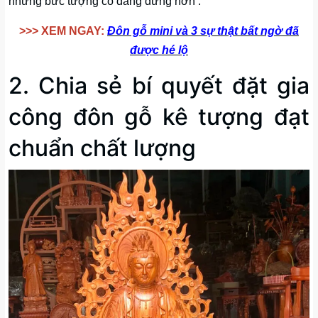
những bức tượng có dáng đứng hơn .
>>> XEM NGAY:
Đôn gỗ mini và 3 sự thật bất ngờ đã
được hé lộ
2. Chia sẻ bí quyết đặt gia
công đôn gỗ kê tượng đạt
chuẩn chất lượng