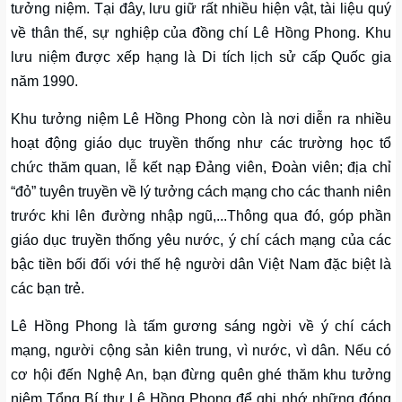
tưởng niệm. Tại đây, lưu giữ rất nhiều hiện vật, tài liệu quý
về thân thế, sự nghiệp của đồng chí Lê Hồng Phong. Khu
lưu niệm được xếp hạng là Di tích lịch sử cấp Quốc gia
năm 1990.
Khu tưởng niệm Lê Hồng Phong còn là nơi diễn ra nhiều
hoạt động giáo dục truyền thống như các trường học tổ
chức thăm quan, lễ kết nạp Đảng viên, Đoàn viên; địa chỉ
“đỏ” tuyên truyền về lý tưởng cách mạng cho các thanh niên
trước khi lên đường nhập ngũ,...Thông qua đó, góp phần
giáo dục truyền thống yêu nước, ý chí cách mạng của các
bậc tiền bối đối với thế hệ người dân Việt Nam đặc biệt là
các bạn trẻ.
Lê Hồng Phong là tấm gương sáng ngời về ý chí cách
mạng, người cộng sản kiên trung, vì nước, vì dân. Nếu có
cơ hội đến Nghệ An, bạn đừng quên ghé thăm khu tưởng
niệm Tổng Bí thư Lê Hồng Phong để ghi nhớ những đóng