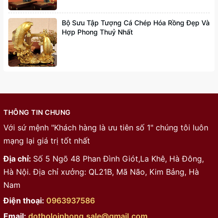
Bộ Sưu Tập Tượng Cá Chép Hóa Rồng Đẹp Và
Hợp Phong Thuỷ Nhất
THÔNG TIN CHUNG
Với sứ mệnh "Khách hàng là ưu tiên số 1" chúng tôi luôn
mạng lại giá trị tốt nhất
Địa chỉ:
Số 5 Ngõ 48 Phan Đình Giót,La Khê, Hà Đông,
Hà Nội. Địa chỉ xưởng: QL21B, Mã Não, Kim Bảng, Hà
Nam
Điện thoại:
0963937586
Email:
dotholoiphong.sale@gmail.com