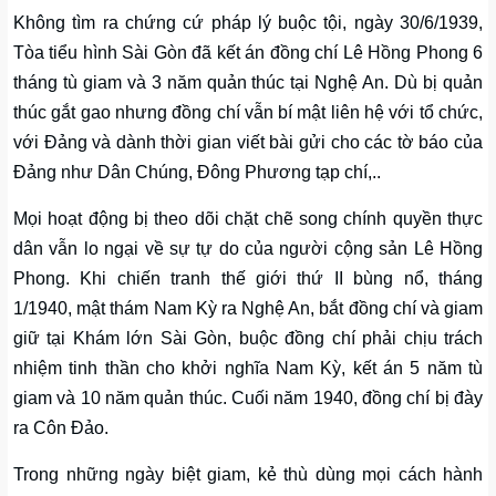
Không tìm ra chứng cứ pháp lý buộc tội, ngày 30/6/1939,
Tòa tiểu hình Sài Gòn đã kết án đồng chí Lê Hồng Phong 6
tháng tù giam và 3 năm quản thúc tại Nghệ An. Dù bị quản
thúc gắt gao nhưng đồng chí vẫn bí mật liên hệ với tổ chức,
với Đảng và dành thời gian viết bài gửi cho các tờ báo của
Đảng như Dân Chúng, Đông Phương tạp chí,..
Mọi hoạt động bị theo dõi chặt chẽ song chính quyền thực
dân vẫn lo ngại về sự tự do của người cộng sản Lê Hồng
Phong. Khi chiến tranh thế giới thứ II bùng nổ, tháng
1/1940, mật thám Nam Kỳ ra Nghệ An, bắt đồng chí và giam
giữ tại Khám lớn Sài Gòn, buộc đồng chí phải chịu trách
nhiệm tinh thần cho khởi nghĩa Nam Kỳ, kết án 5 năm tù
giam và 10 năm quản thúc. Cuối năm 1940, đồng chí bị đày
ra Côn Đảo.
Trong những ngày biệt giam, kẻ thù dùng mọi cách hành