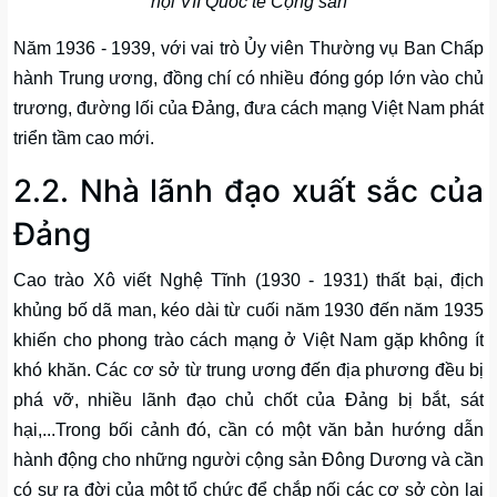
hội VII Quốc tế Cộng sản
Năm 1936 - 1939, với vai trò Ủy viên Thường vụ Ban Chấp
hành Trung ương, đồng chí có nhiều đóng góp lớn vào chủ
trương, đường lối của Đảng, đưa cách mạng Việt Nam phát
triển tầm cao mới.
2.2. Nhà lãnh đạo xuất sắc của
Đảng
Cao trào Xô viết Nghệ Tĩnh (1930 - 1931) thất bại, địch
khủng bố dã man, kéo dài từ cuối năm 1930 đến năm 1935
khiến cho phong trào cách mạng ở Việt Nam gặp không ít
khó khăn. Các cơ sở từ trung ương đến địa phương đều bị
phá vỡ, nhiều lãnh đạo chủ chốt của Đảng bị bắt, sát
hại,...Trong bối cảnh đó, cần có một văn bản hướng dẫn
hành động cho những người cộng sản Đông Dương và cần
có sự ra đời của một tổ chức để chắp nối các cơ sở còn lại