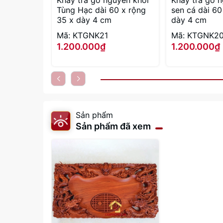
Khay trà gỗ nguyên khối
Khay trà gỗ 
Tùng Hạc dài 60 x rộng
sen cá dài 60
35 x dày 4 cm
dày 4 cm
Mã: KTGNK21
Mã: KTGNK2
1.200.000₫
1.200.000₫
Sản phẩm
Sản phẩm đã xem