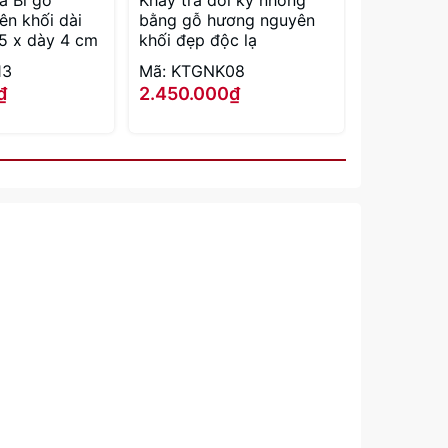
a Bí gỗ
Khay trà đôi kỳ nhông
n khối dài
bằng gỗ hương nguyên
5 x dày 4 cm
khối đẹp độc lạ
13
Mã: KTGNK08
₫
2.450.000₫