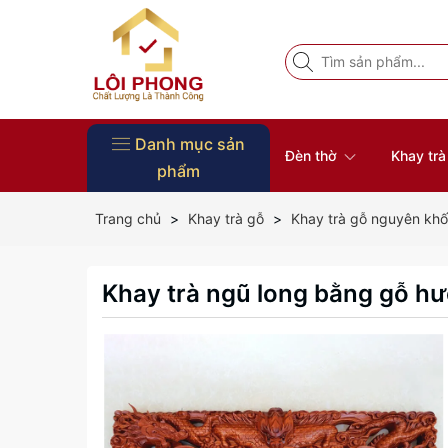
Danh mục sản
Đèn thờ
Khay tr
phẩm
Vòng Tay Phong Thủy
Đồ Thờ
Nội Thất
Tượng Phật
Bàn thờ
Khung ảnh thờ
Đôn gỗ
Đĩa gỗ trang trí
Khay trà gỗ
Đèn thờ
Trang chủ
Khay trà gỗ
Khay trà gỗ nguyên khố
Khay trà ngũ long bằng gỗ h