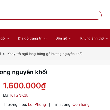
à gỗ
Đĩa gỗ trang trí
Đôn gỗ
Khung ảnh thờ
i
Khay trà ngũ long bằng gỗ hương nguyên khối
ương nguyên khối
1.600.000₫
Mã:
KTGNK18
Thương hiệu:
Lôi Phong
|
Tình trạng:
Còn hàng