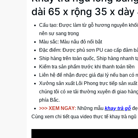
dài 65 x rộng 35 x dày
Cấu tạo: Được làm từ gỗ hương nguyên khối 
nên sự sang trọng
Màu sắc: Màu nâu đỏ nổi bật
Đặc điểm: Được phủ sơn PU cao cấp đảm b
Ship hàng trên toàn quốc, Ship hàng nhanh t
Kiểm tra sản phẩm trước khi thanh toán tiền
Liên hệ để nhận được giá đại lý nếu bạn có 
Xưởng sản xuất Lôi Phong trực tiếp sản xuất
chúng tôi có xe tải thường xuyên đi giao hàng
phía Bắc.
>>> XEM NGAY:
Những mẫu
khay trà gỗ
đẹp
Cùng xem chi tiết qua video thực tế khay trà n