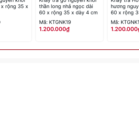
nguyên khối
Khay trà gỗ nguyên khối
Khay trà Ho
 x rộng 35 x
thần long nhả ngọc dài
hương nguyê
60 x rộng 35 x dày 4 cm
60 x rộng 3
0
Mã: KTGNK19
Mã: KTGNK
1.200.000₫
1.200.000