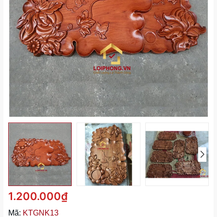
1.200.000₫
Mã:
KTGNK13