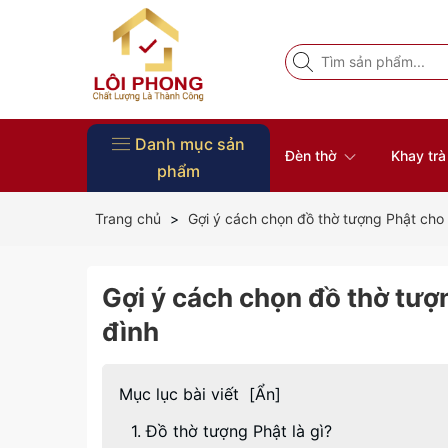
Danh mục sản
Đèn thờ
Khay tr
phẩm
Vòng Tay Phong Thủy
Đồ Thờ
Nội Thất
Tượng Phật
Bàn thờ
Khung ảnh thờ
Đôn gỗ
Đĩa gỗ trang trí
Khay trà gỗ
Đèn thờ
Trang chủ
Gợi ý cách chọn đồ thờ tượng Phật cho
Gợi ý cách chọn đồ thờ tượ
đình
Mục lục bài viết
[
Ẩn
]
1. Đồ thờ tượng Phật là gì?