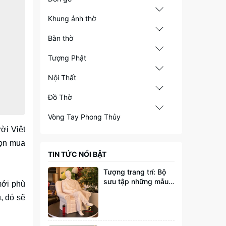
Khung ảnh thờ
Bàn thờ
Tượng Phật
Nội Thất
Đồ Thờ
Vòng Tay Phong Thủy
ời Việt
họn mua
TIN TỨC NỔI BẬT
Tượng trang trí: Bộ
sưu tập những mẫu
mới phù
tượng đang thịnh
, đó sẽ
hành