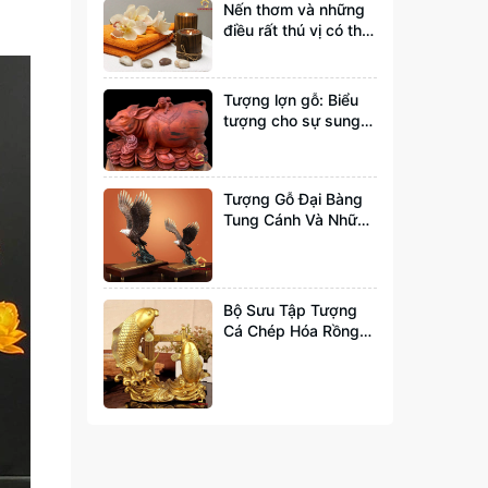
Nến thơm và những
điều rất thú vị có thể
bạn chưa biết tới
Tượng lợn gỗ: Biểu
tượng cho sự sung
túc và đầy đủ
Tượng Gỗ Đại Bàng
Tung Cánh Và Những
Ý Nghĩa Bạn Nên Biết
Bộ Sưu Tập Tượng
Cá Chép Hóa Rồng
Đẹp Và Hợp Phong
Thuỷ Nhất