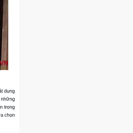
ật dụng
n những
n trọng
ựa chọn