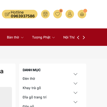
0
Hotline
0963937586
Bàn thờ
Tượng Phật
Nội Thất
Đồ Thờ
ia
DANH MỤC
Đèn thờ
Khay trà gỗ
Đĩa gỗ trang trí
Đôn gỗ