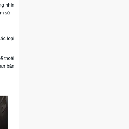
ng nhìn
ốm sứ.
ác loại
ể thoải
ian bàn