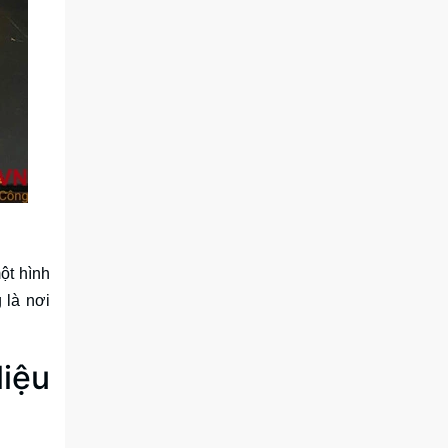
ột hình
 là nơi
liệu