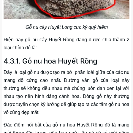
Gỗ nu cây Huyết Long cực kỳ quý hiếm
Hiện nay gỗ nu cây Huyết Rồng đang được chia thành 2
loại chính đó là:
4.3.1. Gỗ nu hoa Huyết Rồng
Đây là loại gỗ nu được tạo ra bởi phần loài giữa của các nu
mang độ cứng cao nhất. Đường vân gỗ của loại này
thường sẽ không đều nhau mà chúng luôn đan xen lại với
nhau tạo nên hình dáng cánh hoa. Dòng gỗ này thường
được tuyển chọn kỹ lưỡng để giúp tạo ra các tấm gỗ nu hoa
vô cùng đẹp mắt.
Đặc điểm nổi bật của gỗ nu hoa Huyết Rồng đó là mang
mùi thơm đặc trưng, nếu bạn ngửi lâu nó sẽ có mùi nồng