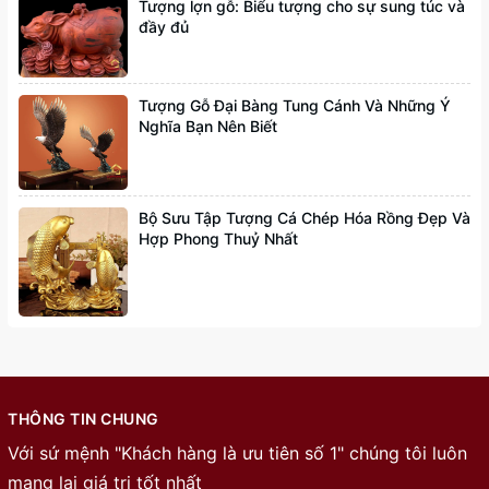
Tượng lợn gỗ: Biểu tượng cho sự sung túc và
đầy đủ
Tượng Gỗ Đại Bàng Tung Cánh Và Những Ý
Nghĩa Bạn Nên Biết
Bộ Sưu Tập Tượng Cá Chép Hóa Rồng Đẹp Và
Hợp Phong Thuỷ Nhất
THÔNG TIN CHUNG
Với sứ mệnh "Khách hàng là ưu tiên số 1" chúng tôi luôn
mạng lại giá trị tốt nhất