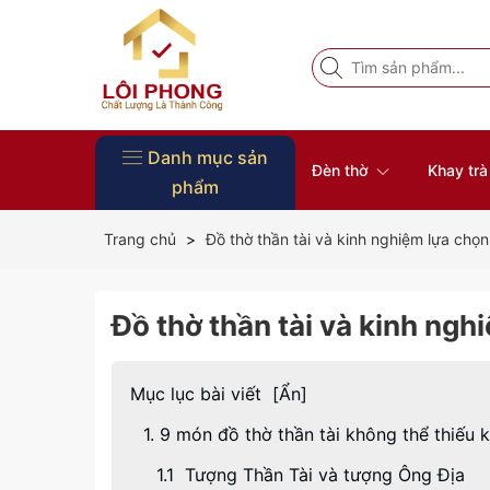
Danh mục sản
Đèn thờ
Khay tr
phẩm
Vòng Tay Phong Thủy
Đồ Thờ
Nội Thất
Tượng Phật
Bàn thờ
Khung ảnh thờ
Đôn gỗ
Đĩa gỗ trang trí
Khay trà gỗ
Đèn thờ
Trang chủ
Đồ thờ thần tài và kinh nghiệm lựa chọ
Đồ thờ thần tài và kinh ngh
Mục lục bài viết
[
Ẩn
]
1. 9 món đồ thờ thần tài không thể thiếu k
1.1 Tượng Thần Tài và tượng Ông Địa