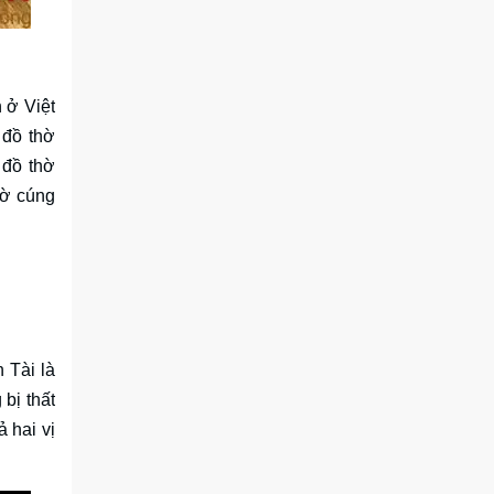
 ở Việt
 đồ thờ
 đồ thờ
hờ cúng
 Tài là
bị thất
ả hai vị