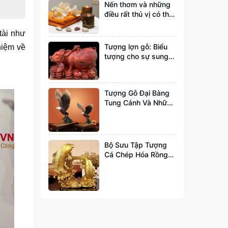
Nến thơm và những
điều rất thú vị có thể
bạn chưa biết tới
tài như
Tượng lợn gỗ: Biểu
hiệm về
tượng cho sự sung
túc và đầy đủ
Tượng Gỗ Đại Bàng
Tung Cánh Và Những
Ý Nghĩa Bạn Nên Biết
Bộ Sưu Tập Tượng
Cá Chép Hóa Rồng
Đẹp Và Hợp Phong
Thuỷ Nhất