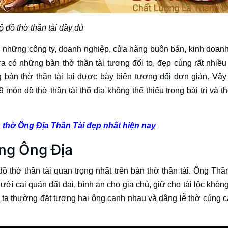
ộ đồ thờ thần tài đầy đủ
ng những công ty, doanh nghiệp, cửa hàng buôn bán, kinh doanh
có những bàn thờ thần tài tương đối to, đẹp cùng rất nhiều
 bàn thờ thần tài lại được bày biện tương đối đơn giản. Vậy
món đồ thờ thần tài thổ địa không thể thiếu trong bài trí và t
 thờ Ông Địa Thần Tài đẹp nhất hiện nay
ợng Ông Địa
thờ thần tài quan trọng nhất trên bàn thờ thần tài. Ông Thần
i cai quản đất đai, bình an cho gia chủ, giữ cho tài lộc không 
ười ta thường đặt tượng hai ông cạnh nhau và dâng lễ thờ cúng c