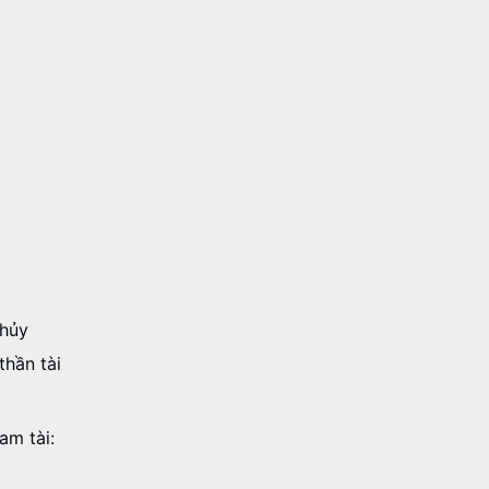
 thủy
thần tài
am tài: