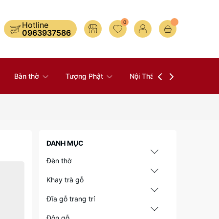
0
Hotline
0963937586
Bàn thờ
Tượng Phật
Nội Thất
Đồ Thờ
DANH MỤC
Đèn thờ
Khay trà gỗ
Đĩa gỗ trang trí
Đôn gỗ