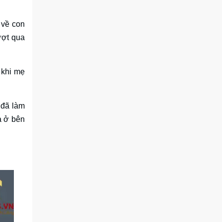
 về con
ượt qua
 khi mẹ
 đã làm
à ở bên