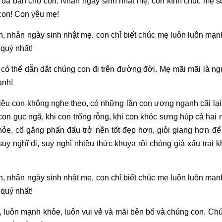
i đã ban cho con. Nhân ngày sinh nhật mẹ, con kính chúc mẹ s
 con! Con yêu mẹ!
n, nhân ngày sinh nhật mẹ, con chỉ biết chúc mẹ luôn luôn mạn
quý nhất!
 có thể dẫn dắt chúng con đi trên đường đời. Mẹ mãi mãi là n
ạnh!
điều con không nghe theo, có những lần con ương ngạnh cãi lạ
 con gục ngã, khi con trống rỗng, khi con khóc sưng húp cả hai 
hỏe, cố gắng phấn đấu trở nên tốt đẹp hơn, giỏi giang hơn đ
uy nghĩ đi, suy nghĩ nhiều thức khuya rồi chóng già xấu trai k
n, nhân ngày sinh nhật mẹ, con chỉ biết chúc mẹ luôn luôn mạn
quý nhất!
ẻ, luôn mạnh khỏe, luôn vui vẻ và mãi bên bố và chúng con. Ch