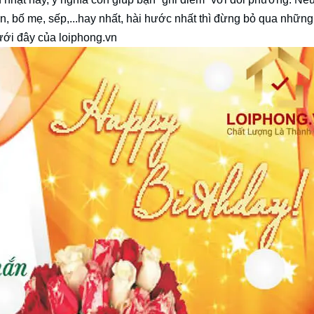
ân, bố mẹ, sếp,...hay nhất, hài hước nhất thì đừng bỏ qua những
ưới đây của loiphong.vn