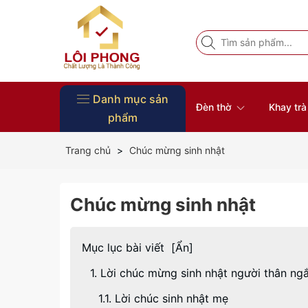
Danh mục sản
Đèn thờ
Khay tr
phẩm
Vòng Tay Phong Thủy
Đồ Thờ
Nội Thất
Tượng Phật
Bàn thờ
Khung ảnh thờ
Đôn gỗ
Đĩa gỗ trang trí
Khay trà gỗ
Đèn thờ
Trang chủ
Chúc mừng sinh nhật
Chúc mừng sinh nhật
Mục lục bài viết
[
Ẩn
]
1. Lời chúc mừng sinh nhật người thân ng
1.1. Lời chúc sinh nhật mẹ