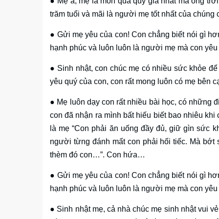
● Mẹ à, mẹ là món quà quý giá nhất mà ông trờ
trăm tuổi và mãi là người mẹ tốt nhất của chúng
● Gửi mẹ yêu của con! Con chẳng biết nói gì hơ
hạnh phúc và luôn luôn là người mẹ mà con yêu 
● Sinh nhật, con chúc mẹ có nhiều sức khỏe để
yêu quý của con, con rất mong luôn có mẹ bên c
● Mẹ luôn dạy con rất nhiều bài học, có những 
con đã nhận ra mình bất hiếu biết bao nhiêu khi
là mẹ “Con phải ăn uống đầy đủ, giữ gìn sức k
người từng đánh mất con phải hối tiếc. Mà bớt s
thèm đó con…”. Con hứa…
● Gửi mẹ yêu của con! Con chẳng biết nói gì hơ
hạnh phúc và luôn luôn là người mẹ mà con yêu 
● Sinh nhật mẹ, cả nhà chúc mẹ sinh nhật vui v