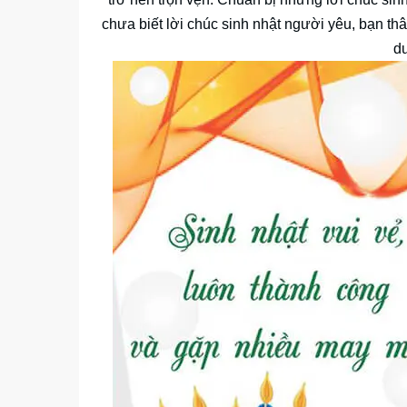
chưa biết lời chúc sinh nhật người yêu, bạn th
d