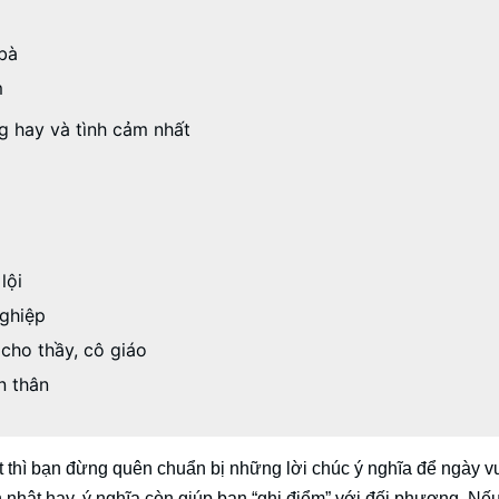
 bà
m
ng hay và tình cảm nhất
lội
nghiệp
 cho thầy, cô giáo
n thân
hì bạn đừng quên chuẩn bị những lời chúc ý nghĩa để ngày v
h nhật hay, ý nghĩa còn giúp bạn “ghi điểm” với đối phương. Nế