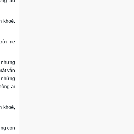
ống lâu
h khoẻ,
gười mẹ
i nhưng
mắt vẫn
ể những
hông ai
h khoẻ,
úng con