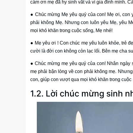
cám ơn mẹ đã hy sinh vất vả vì gia đình mình. C
● Chúc mừng Mẹ yêu quý của con! Mẹ ơi, con y
phải không Mẹ. Nhưng con luôn yêu Mẹ, yêu Mẹ
mọi khó khăn trong cuộc sống, Mẹ nhé!
● Mẹ yêu ơi ! Con chúc mẹ yêu luôn khỏe, trẻ đẹ
cười là đời con không còn lạc lối. Bên mẹ cha s
● Chúc mừng mẹ yêu quý của con! Nhân ngày si
mẹ phải bận lòng về con phải không mẹ. Nhưng 
con, giúp con vượt qua mọi khó khăn trong cuộc
1.2. Lời chúc mừng sinh n