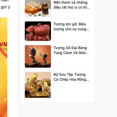
Nến thơm và những
 gợi ý
điều rất thú vị có thể
bạn chưa biết tới
Tượng lợn gỗ: Biểu
tượng cho sự sung
túc và đầy đủ
Tượng Gỗ Đại Bàng
Tung Cánh Và Những
Ý Nghĩa Bạn Nên Biết
Bộ Sưu Tập Tượng
Cá Chép Hóa Rồng
Đẹp Và Hợp Phong
Thuỷ Nhất