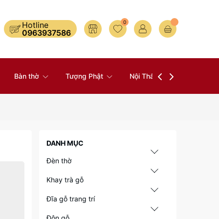
0
Hotline
0963937586
Bàn thờ
Tượng Phật
Nội Thất
Đồ Thờ
DANH MỤC
Đèn thờ
Khay trà gỗ
Đĩa gỗ trang trí
Đôn gỗ