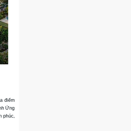
ịa điểm
inh Ứng
h phúc,