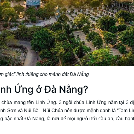
m giác” linh thiêng cho mảnh đất Đà Nẵng
Linh Ứng ở Đà Nẵng?
i chùa mang tên Linh Ứng. 3 ngôi chùa Linh Ứng nằm tại 3 đ
Hành Sơn và Núi Bà - Núi Chúa nên được mệnh danh là “Tam L
ng bậc nhất Đà Nẵng, là nơi để mọi người tới cầu an, cầu hạn