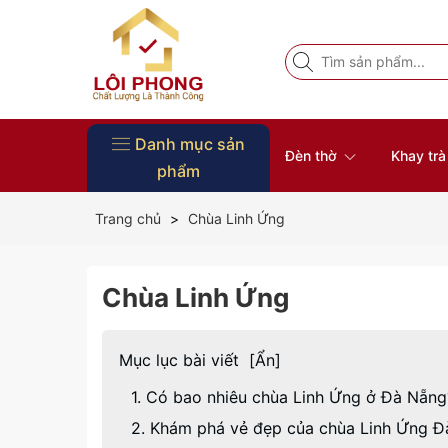
Danh mục sản
Đèn thờ
Khay tr
phẩm
Vòng Tay Phong Thủy
Đồ Thờ
Nội Thất
Tượng Phật
Bàn thờ
Khung ảnh thờ
Đôn gỗ
Đĩa gỗ trang trí
Khay trà gỗ
Đèn thờ
Trang chủ
Chùa Linh Ứng
Chùa Linh Ứng
Mục lục bài viết
[
Ẩn
]
1. Có bao nhiêu chùa Linh Ứng ở Đà Nẵng
2. Khám phá vẻ đẹp của chùa Linh Ứng 