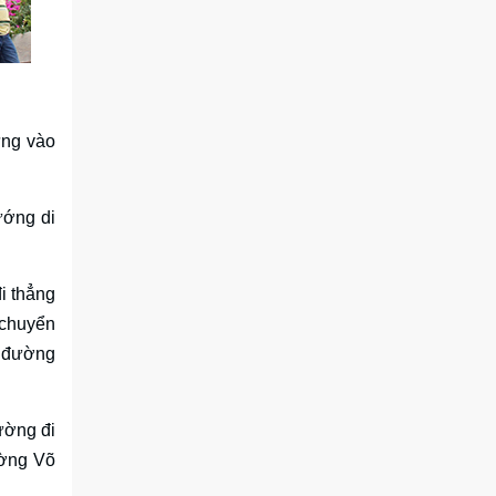
ưng vào
ướng di
đi thẳng
 chuyển
i đường
ường đi
ường Võ