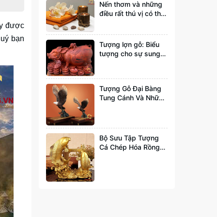
Nến thơm và những
điều rất thú vị có thể
bạn chưa biết tới
ấy được
quý bạn
Tượng lợn gỗ: Biểu
tượng cho sự sung
túc và đầy đủ
Tượng Gỗ Đại Bàng
Tung Cánh Và Những
Ý Nghĩa Bạn Nên Biết
Bộ Sưu Tập Tượng
Cá Chép Hóa Rồng
Đẹp Và Hợp Phong
Thuỷ Nhất