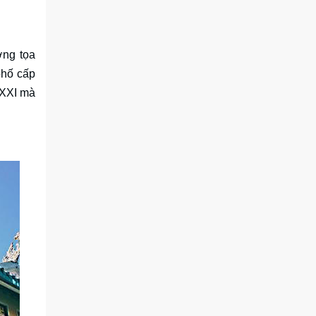
ợng tọa
phố cấp
 XXI mà