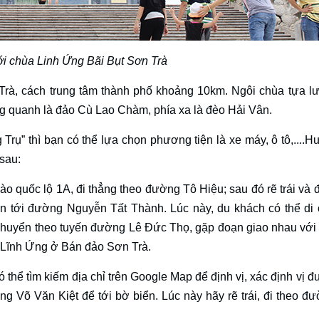
i chùa Linh Ứng Bãi Bụt Sơn Trà
rà, cách trung tâm thành phố khoảng 10km. Ngôi chùa tựa l
g quanh là đảo Cù Lao Chàm, phía xa là đèo Hải Vân.
rụ” thì bạn có thể lựa chọn phương tiện là xe máy, ô tô,....H
 sau:
vào quốc lộ 1A, đi thẳng theo đường Tô Hiệu; sau đó rẽ trái và 
ển tới đường Nguyễn Tất Thành. Lúc này, du khách có thể di
chuyển theo tuyến đường Lê Đức Thọ, gặp đoạn giao nhau vớ
hùa Lĩnh Ứng ở Bán đảo Sơn Trà.
thể tìm kiếm địa chỉ trên Google Map để định vị, xác định vị đ
g Võ Văn Kiệt để tới bờ biển. Lúc này hãy rẽ trái, đi theo đ