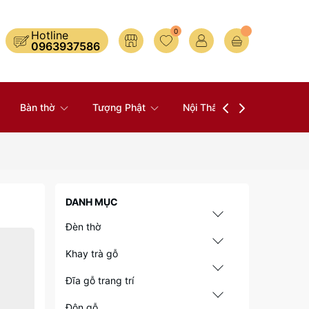
0
Hotline
0963937586
Bàn thờ
Tượng Phật
Nội Thất
Đồ Thờ
DANH MỤC
Đèn thờ
Khay trà gỗ
Đĩa gỗ trang trí
Đôn gỗ