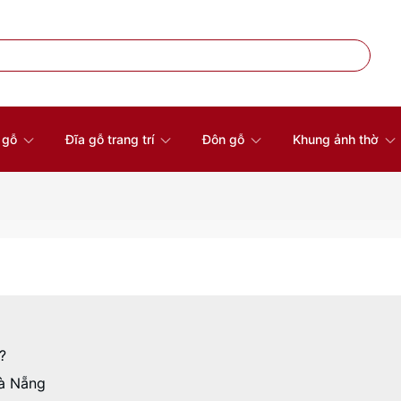
à gỗ
Đĩa gỗ trang trí
Đôn gỗ
Khung ảnh thờ
?
Đà Nẵng