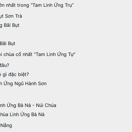
lớn nhất trong “Tam Linh Ứng Trụ”
ụt Sơn Trà
g Bãi Bụt
Bãi Bụt
i chùa cổ nhất “Tam Linh Ứng Tự”
đâu?
 gì đặc biệt?
inh Ứng Ngũ Hành Sơn
Linh Ứng Bà Nà - Núi Chúa
 chùa Linh Ứng Bà Nà
à Nẵng