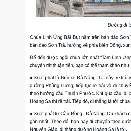
Đường đi tớ
Chùa Linh Ứng Bãi Bụt nằm trên bán đảo Sơn T
bán đảo Sơn Trà, hướng về phía biển Đông, xun
Để đến được ngôi chùa lớn nhất “Tam Linh Ứng T
chuyển rất thuận tiện, bạn có thể tham khảo như
● Xuất phát từ Bến xe Đà Nẵng: Tại đây, rẽ trái 
đường Phùng Hưng, tiếp tục rẽ trái và di chuy
theo hướng cầu Thuận Phước. Khi qua cầu, di 
Hoàng Sa thì rẽ trái. Tiếp đó, đi thẳng là tới c
● Xuất phát từ Cầu Rồng - Đà Nẵng: Du khách có 
gần nhất. Theo đó, bạn hãy di chuyển theo đườn
Nguyên Giáp, đi thẳng đường Hoàng Sa là tới.