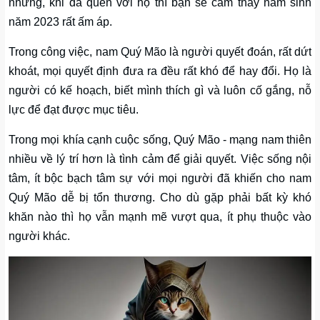
nhưng, khi đã quen với họ thì bạn sẽ cảm thấy nam sinh
năm 2023 rất ấm áp.
Trong công việc, nam Quý Mão là người quyết đoán, rất dứt
khoát, mọi quyết định đưa ra đều rất khó để hay đổi. Họ là
người có kế hoạch, biết mình thích gì và luôn cố gắng, nỗ
lực để đạt được mục tiêu.
Trong mọi khía cạnh cuộc sống, Quý Mão - mạng nam thiên
nhiều về lý trí hơn là tình cảm để giải quyết. Việc sống nội
tâm, ít bộc bạch tâm sự với mọi người đã khiến cho nam
Quý Mão dễ bị tổn thương. Cho dù gặp phải bất kỳ khó
khăn nào thì họ vẫn mạnh mẽ vượt qua, ít phụ thuộc vào
người khác.