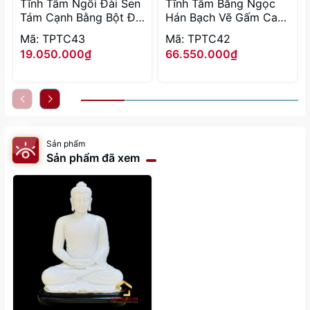
Tĩnh Tâm Ngồi Đài Sen
Tĩnh Tâm Bằng Ngọc
Tám Cạnh Bằng Bột Đá
Hán Bạch Vẽ Gấm Cao
Thạch Anh Viền Vàng
40cm (Tổng Đế 48cm)
Mã: TPTC43
Mã: TPTC42
Cao 40cm
19.050.000₫
66.550.000₫
Sản phẩm
Sản phẩm đã xem