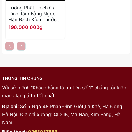
Tượng Phật Thích Ca
Tĩnh Tâm Bằng Ngọc
Hán Bạch Kích Thước
75cm x 50cm x 30cm
190.000.000₫
THÔNG TIN CHUNG
Với sứ mệnh "Khách hàng là ưu tiên số 1" chúng tôi luôn
mạng lại giá trị tốt nhất
Địa chỉ:
Số 5 Ngõ 48 Phan Đình Giót,La Khê, Hà Đông,
Hà Nội. Địa chỉ xưởng: QL21B, Mã Não, Kim Bảng, Hà
Nam
Điện thoại:
0963937586