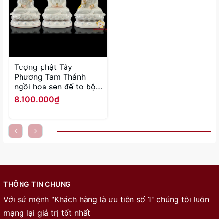
Tượng phật Tây
Phương Tam Thánh
ngồi hoa sen đế to bột
đá trắng cao 30 - 65
8.100.000₫
cm
THÔNG TIN CHUNG
Với sứ mệnh "Khách hàng là ưu tiên số 1" chúng tôi luôn
mạng lại giá trị tốt nhất