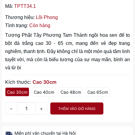
Mã:
TPTT34.1
Thương hiệu:
Lôi Phong
Tình trạng:
Còn hàng
Tượng Phật Tây Phương Tam Thánh ngồi hoa sen đế to
bột đá trắng cao 30 - 65 cm, mang đến vẻ đẹp trang
nghiêm, thanh tịnh. Đây không chỉ là một món quà tâm linh
tuyệt vời, mà còn là biểu tượng của sự may mắn, bình an
và từ bi
Kích thước:
Cao 30cm
Cao 30cm
Cao 40cm
Cao 48cm
Cao 65cm
−
+
THÊM VÀO GIỎ HÀNG
Miễn phí vận chuyển tại Hà Nội