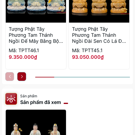
Tượng Phật Tây
Tượng Phật Tây
Phương Tam Thánh
Phương Tam Thánh
Ngồi Đế Mây Bằng Bột
Ngồi Đài Sen Có Lá Đề
Đá Sơn Xanh Cao Cấp
Bằng Gỗ Long Não cao
Mã: TPTT46.1
Mã: TPTT45.1
cao từ 30 – 48cm
40 – 65cm
9.350.000₫
93.050.000₫
Sản phẩm
Sản phẩm đã xem