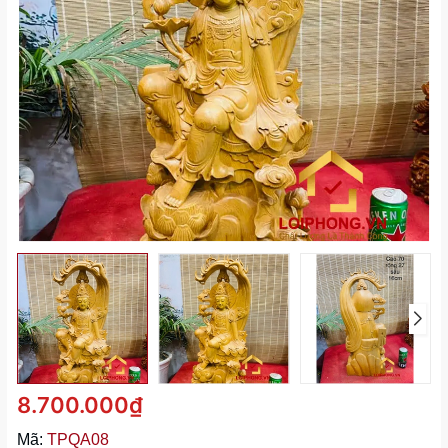
8.700.000₫
Mã:
TPQA08