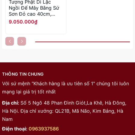
Tượng Phật Di Lặc
Ngồi Đế Mây Bằng Sứ
Sơn Đỏ cao 40cm,
48cm
9.050.000₫
THÔNG TIN CHUNG
Với sứ mệnh "Khách hàng là ưu tiên số 1" chúng tôi luôn
mạng lại giá trị tốt nhất
Địa chỉ:
Số 5 Ngõ 48 Phan Đình Giót,La Khê, Hà Đông,
Hà Nội. Địa chỉ xưởng: QL21B, Mã Não, Kim Bảng, Hà
Nam
Điện thoại:
0963937586