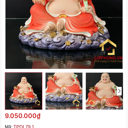
9.050.000₫
Mã:
TPDL79.1