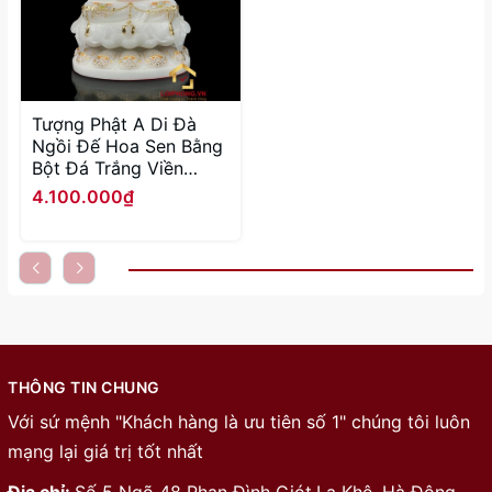
Tượng Phật A Di Đà
Ngồi Đế Hoa Sen Bằng
Bột Đá Trắng Viền
Vàng cao 30 - 65cm
4.100.000₫
THÔNG TIN CHUNG
Với sứ mệnh "Khách hàng là ưu tiên số 1" chúng tôi luôn
mạng lại giá trị tốt nhất