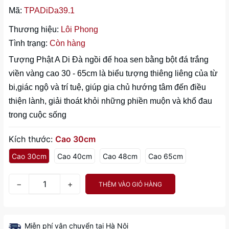
Mã:
TPADiDa39.1
Thương hiệu:
Lôi Phong
Tình trạng:
Còn hàng
Tượng Phật A Di Đà ngồi đế hoa sen bằng bột đá trắng
viền vàng cao 30 - 65cm là biểu tượng thiêng liêng của từ
bi,giác ngộ và trí tuệ, giúp gia chủ hướng tâm đến điều
thiện lành, giải thoát khỏi những phiền muộn và khổ đau
trong cuộc sống
Kích thước:
Cao 30cm
Cao 30cm
Cao 40cm
Cao 48cm
Cao 65cm
−
+
THÊM VÀO GIỎ HÀNG
Miễn phí vận chuyển tại Hà Nội