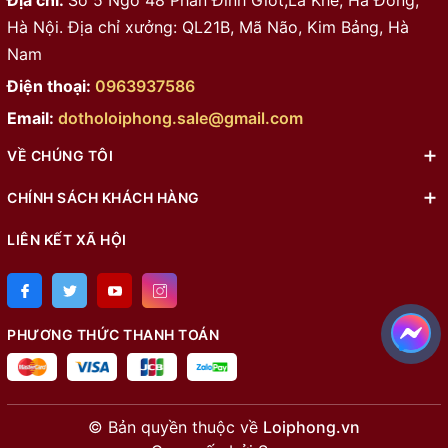
Địa chỉ:
Số 5 Ngõ 48 Phan Đình Giót,La Khê, Hà Đông,
Hà Nội. Địa chỉ xưởng: QL21B, Mã Não, Kim Bảng, Hà
Nam
Điện thoại:
0963937586
Email:
dotholoiphong.sale@gmail.com
VỀ CHÚNG TÔI
CHÍNH SÁCH KHÁCH HÀNG
LIÊN KẾT XÃ HỘI
PHƯƠNG THỨC THANH TOÁN
© Bản quyền thuộc về
Loiphong.vn