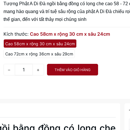
Tượng Phật A Di Đà ngồi bằng đồng có lọng che cao 58 - 72
mang hào quang và trí tuệ sâu rộng của phật A Di Đà chiếu rọ
thế gian, đến với tất thảy mọi chúng sinh
Kích thước:
Cao 58cm x rộng 30 cm x sâu 24cm
Cao 58cm x rộng 30 cm x sâu 24cm
Cao 72cm x rộng 36cm x sâu 29cm
−
+
THÊM VÀO GIỎ HÀNG
gồi bằng đồng có lọng che