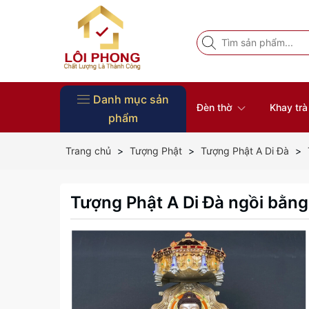
Danh mục sản
Đèn thờ
Khay tr
phẩm
Vòng Tay Phong Thủy
Đồ Thờ
Nội Thất
Tượng Phật
Bàn thờ
Khung ảnh thờ
Đôn gỗ
Đĩa gỗ trang trí
Khay trà gỗ
Đèn thờ
Trang chủ
Tượng Phật
Tượng Phật A Di Đà
Tượng Phật A Di Đà ngồi bằng