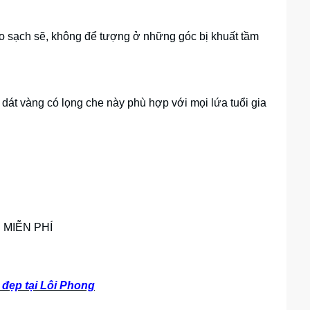
áo sạch sẽ, không để tượng ở những góc bị khuất tầm
át vàng có lọng che này phù hợp với mọi lứa tuổi gia
I MIỄN PHÍ
đẹp tại Lôi Phong