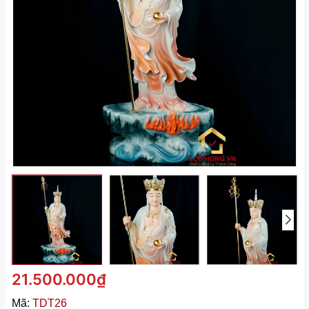
21.500.000₫
Mã:
TDT26