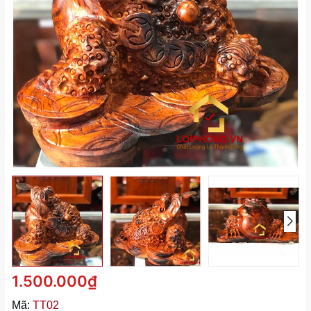
1.500.000₫
Mã:
TT02