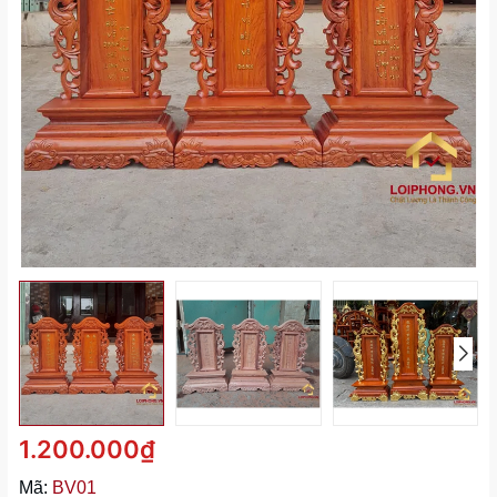
1.200.000₫
Mã:
BV01